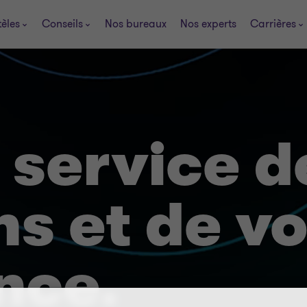
tèles
Conseils
Nos bureaux
Nos experts
Carrières
u service d
ns et de vo
nce.