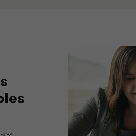
os
bles
alité,