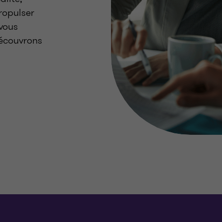
ropulser
vous
découvrons