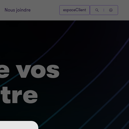
Nous joindre
espaceClient
e vos
tre