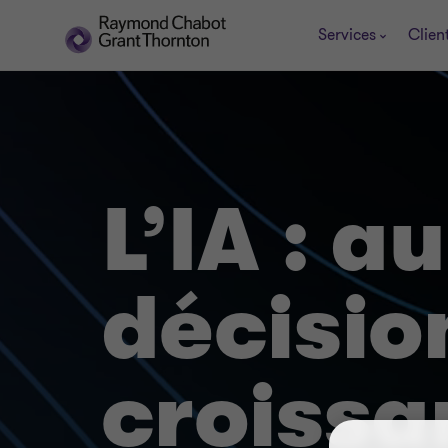
Services
Clien
L’IA : a
décisio
croissa