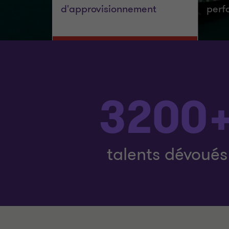
d'approvisionnement
perf
3200
talents dévoués