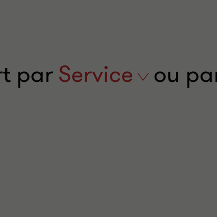
rt par
service
Service
ou pa