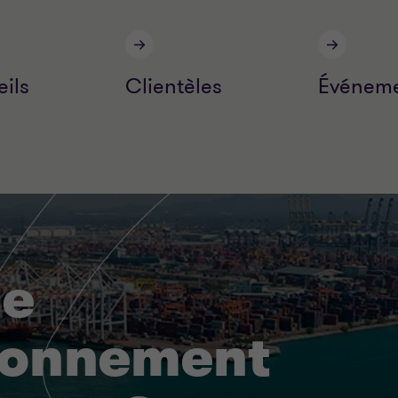
ils
Clientèles
Événeme
ne
ionnement