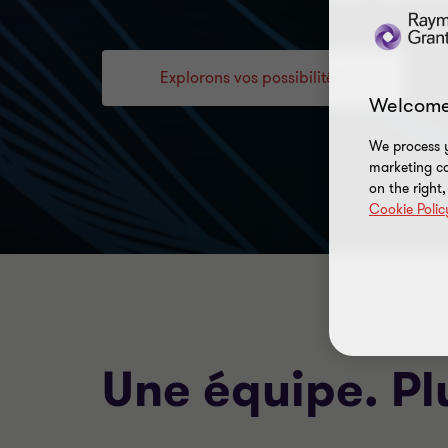
Explorons vos possibilités
Welcome
We process y
marketing ca
on the right
Cookie Polic
Une équipe. Pl