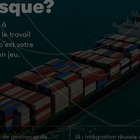
isque?
s à
le travail
c'est votre
en jeu.
t de gestion et de
IA : intégration réussie