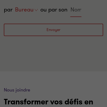
Name
par
Trouver
Bureau
ou par son
un
expert
par
Envoyer
ville
Nous joindre
Transformer vos défis en