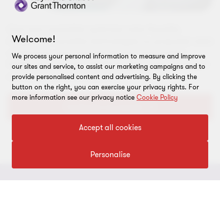
Que vous souhaitiez optimiser votre fiscalité,
Welcome!
intégrer de nouvelles technologies ou propulser votre
croissance, nous sommes là pour vous guider.
We process your personal information to measure and improve
Parlez-nous de votre réalité et découvrons comment
our sites and service, to assist our marketing campaigns and to
nous pouvons faire équipe.
provide personalised content and advertising. By clicking the
button on the right, you can exercise your privacy rights. For
more information see our privacy notice
Cookie Policy
Contactez nos experts
Accept all cookies
Personalise
À PROPOS
Qui sommes-nous
ACTUALITÉS