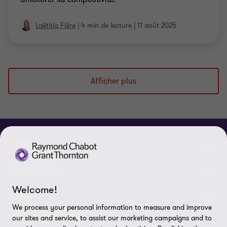
Laëtitia Fière
|
4 min de lecture
|
11 août 2025
Afficher plus
À PROPOS
Qui sommes-nous
ACTUALITÉS
Welcome!
Événements et webinaires
Nouvelles / communiqués
LÉGAL
We process your personal information to measure and improve
Responsabilité sociale d’entreprise (RSE)
Dans les médias
Notes légales
CONNECTEZ SUR
our sites and service, to assist our marketing campaigns and to