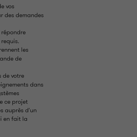
de vos
par des demandes
r répondre
 requis.
rennent les
emande de
 de votre
nseignements dans
systèmes
e ce projet
s auprès d'un
 en fait la