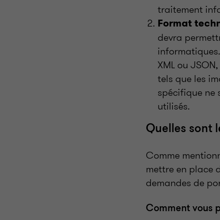
traitement inf
Format techn
devra permettr
informatiques
XML ou JSON, f
tels que les i
spécifique ne
utilisés.
Quelles sont l
Comme mentionné 
mettre en place 
demandes de porta
Comment vous p