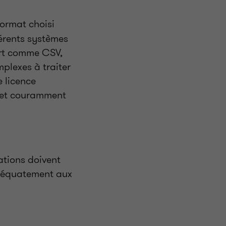
format choisi
férents systèmes
ert comme CSV,
mplexes à traiter
e licence
s et couramment
ations doivent
adéquatement aux