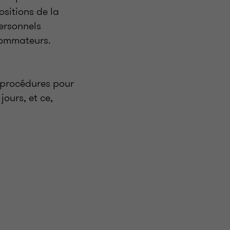
sitions de la
personnels
nsommateurs.
s procédures pour
ours, et ce,