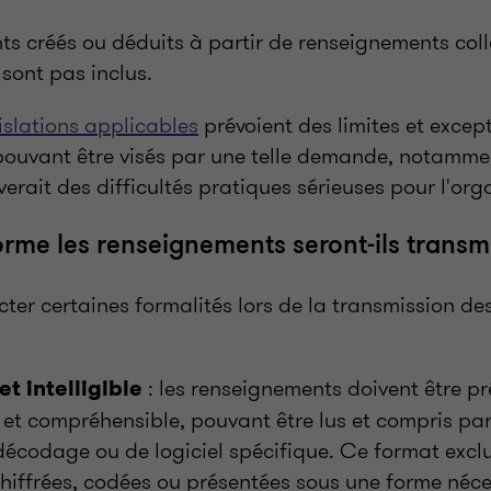
ts créés ou déduits à partir de renseignements coll
 sont pas inclus.
islations applicables
prévoient des limites et excep
ouvant être visés par une telle demande, notamme
èverait des difficultés pratiques sérieuses pour l'org
orme les renseignements seront-ils transm
ter certaines formalités lors de la transmission d
: les renseignements doivent être p
et intelligible
 et compréhensible, pouvant être lus et compris p
décodage ou de logiciel spécifique. Ce format exclu
hiffrées, codées ou présentées sous une forme néce