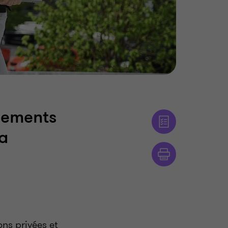
gnements
la
ons privées et