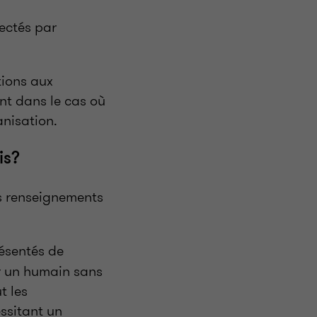
ectés par
tions aux
nt dans le cas où
anisation.
is?
es renseignements
résentés de
ar un humain sans
t les
ssitant un