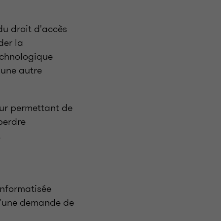
du droit d'accès
der la
echnologique
 une autre
eur permettant de
perdre
.
informatisée
 d'une demande de