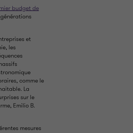
mier budget de
s générations
ntreprises et
ie, les
séquences
massifs
astronomique
raires, comme le
aitable. La
rprises sur le
irme, Emilio B.
férentes mesures