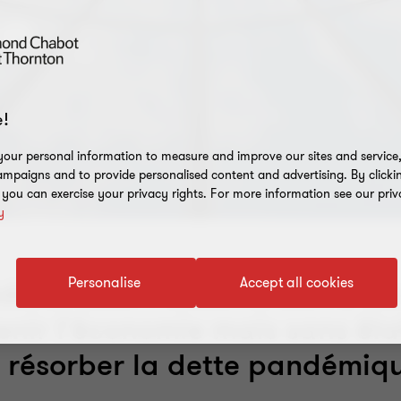
e
!
our personal information to measure and improve our sites and service, 
mpaigns and to provide personalised content and advertising. By clicki
, you can exercise your privacy rights. For more information see our priv
y
Personalise
Accept all cookies
déral 2021 : Ottawa ouvre le
enir l'économie mais sans él
 résorber la dette pandémiq