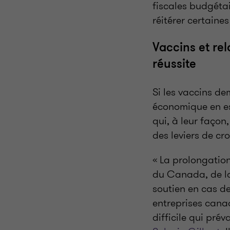
fiscales budgétai
réitérer certain
Vaccins et re
réussite
Si les vaccins de
économique en es
qui, à leur façon
des leviers de cr
« La prolongatio
du Canada, de la
soutien en cas d
entreprises canad
difficile qui pré