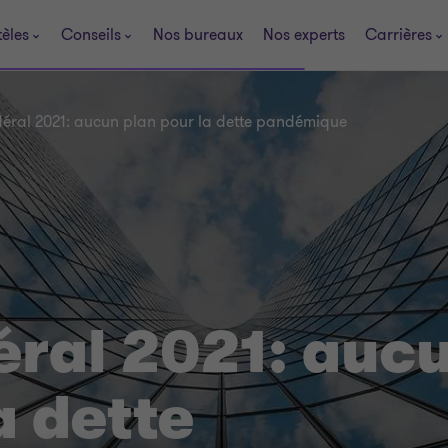
tèles
Conseils
Nos bureaux
Nos experts
Carrières
éral 2021: aucun plan pour la dette pandémique
éral 2021: auc
a dette