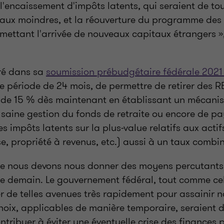
 l'encaissement d'impôts latents, qui seraient de t
 taux moindres, et la réouverture du programme de
rmettant l'arrivée de nouveaux capitaux étrangers »
ré dans sa
soumission prébudgétaire fédérale 2021 
e période de 24 mois, de permettre de retirer des R
de 15 % dès maintenant en établissant un mécanis
 saine gestion du fonds de retraite ou encore de pa
 impôts latents sur la plus-value relatifs aux acti
e, propriété à revenus, etc.) aussi à un taux combi
e nous devons nous donner des moyens percutants
de demain. Le gouvernement fédéral, tout comme ce
r de telles avenues très rapidement pour assainir 
oix, applicables de manière temporaire, seraient de
ntribuer à éviter une éventuelle crise des finances 