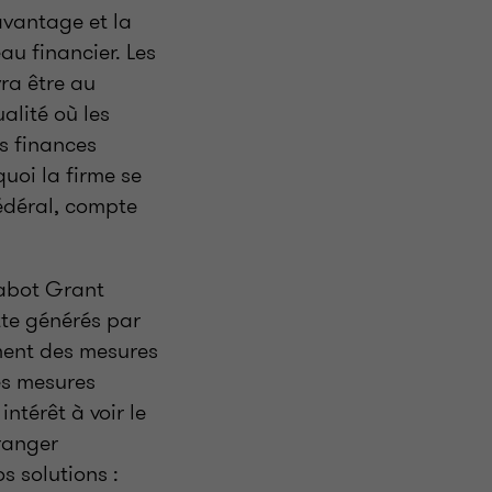
davantage et la
au financier. Les
ra être au
alité où les
s finances
uoi la firme se
édéral, compte
abot Grant
tte générés par
ement des mesures
es mesures
ntérêt à voir le
ranger
s solutions :