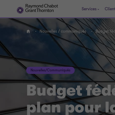
Services
Clien
Nouvelles / communiqués
Budget féd
ACCUEIL
Nouvelles/Communiqués
Budget féd
plan pour l