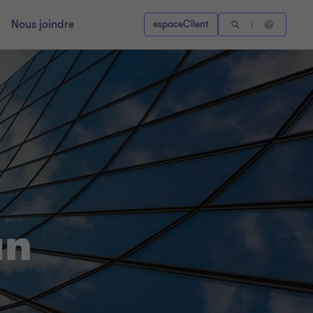
Nous joindre
espaceClient
un