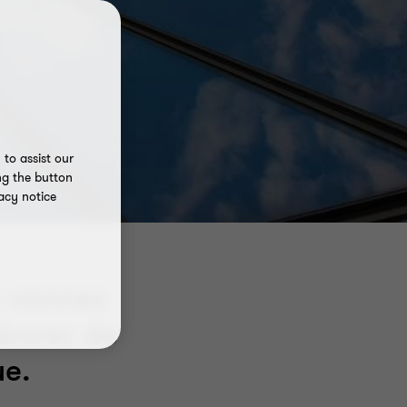
to assist our
ng the button
acy notice
s vannes
aborer de
ue.