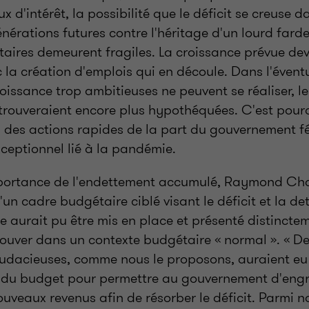
x d'intérêt, la possibilité que le déficit se creuse 
nérations futures contre l'héritage d'un lourd farde
taires demeurent fragiles. La croissance prévue dev
 la création d'emplois qui en découle. Dans l'éventu
issance trop ambitieuses ne peuvent se réaliser, le
trouveraient encore plus hypothéquées. C'est pourq
à des actions rapides de la part du gouvernement f
xceptionnel lié à la pandémie.
importance de l'endettement accumulé, Raymond Ch
'un cadre budgétaire ciblé visant le déficit et la de
e aurait pu être mis en place et présenté distinct
trouver dans un contexte budgétaire « normal ». « D
audacieuses, comme nous le proposons, auraient eu i
t du budget pour permettre au gouvernement d'eng
veaux revenus afin de résorber le déficit. Parmi no