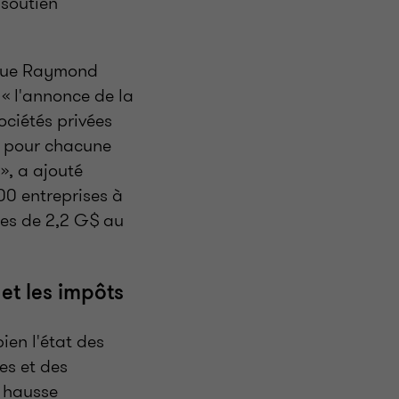
 soutien
e que Raymond
« l'annonce de la
ciétés privées
e, pour chacune
», a ajouté
00 entreprises à
ales de 2,2 G$ au
et les impôts
bien l'état des
es et des
a hausse