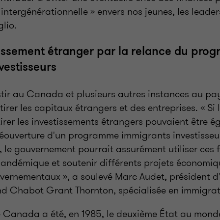
é intergénérationnelle » envers nos jeunes, les leade
glio.
estissement étranger par la relance du pr
vestisseurs
stir au Canada et plusieurs autres instances au pa
tirer les capitaux étrangers et des entreprises. « Si 
rer les investissements étrangers pouvaient être 
réouverture d'un programme immigrants investisseu
, le gouvernement pourrait assurément utiliser ces 
pandémique et soutenir différents projets économiq
rnementaux », a soulevé Marc Audet, président d
nd Chabot Grant Thornton, spécialisée en immigrati
 Canada a été, en 1985, le deuxième État au monde