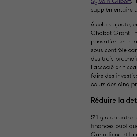
Sylvain Gilbert
. 
supplémentaire d
À cela s'ajoute,
Chabot Grant Tho
passation en cha
sous contrôle can
des trois prochai
l'associé en fisca
faire des investi
cours des cinq p
Réduire la de
S'il y a un autre 
finances publique
Canadiens et la 