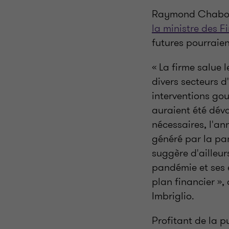
Raymond Chabot 
la ministre des F
futures pourraien
« La firme salue 
divers secteurs d
interventions go
auraient été dév
nécessaires, l'an
généré par la p
suggère d'ailleu
pandémie et ses e
plan financier », 
Imbriglio.
Profitant de la p