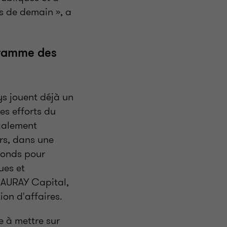
rs de demain », a
ogramme des
ys jouent déjà un
les efforts du
également
rs, dans une
fonds pour
ues et
'AURAY Capital,
on d'affaires.
 à mettre sur