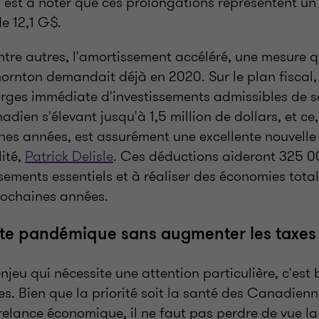
Il est à noter que ces prolongations représentent un
e 12,1 G$.
 entre autres, l'amortissement accéléré, une mesur
rnton demandait déjà en 2020. Sur le plan fiscal, 
rges immédiate d'investissements admissibles de so
adien s'élevant jusqu'à 1,5 million de dollars, et c
nes années, est assurément une excellente nouvelle 
lité,
Patrick Delisle
. Ces déductions aideront 325 0
ssements essentiels et à réaliser des économies tot
rochaines années.
tte pandémique sans augmenter les taxes 
enjeu qui nécessite une attention particulière, c'est 
s. Bien que la priorité soit la santé des Canadienn
relance économique, il ne faut pas perdre de vue l