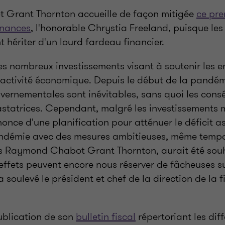
Grant Thornton accueille de façon mitigée
ce pre
inances
, l'honorable Chrystia Freeland, puisque le
t hériter d'un lourd fardeau financier.
les nombreux investissements visant à soutenir les e
'activité économique. Depuis le début de la pandém
uvernementales sont inévitables, sans quoi les con
astatrices. Cependant, malgré les investissements 
nonce d'une planification pour atténuer le déficit 
andémie avec des mesures ambitieuses, même tempo
rs Raymond Chabot Grant Thornton, aurait été souh
ffets peuvent encore nous réserver de fâcheuses su
a soulevé le président et chef de la direction de la f
ublication de son
bulletin fiscal
répertoriant les dif