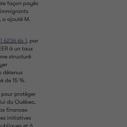
oute façon payés
s immigrants
, a ajouté M.
[ 6236 kb ]
, par
EER à un taux
me structuré
yer
fs détenus
né de 15 %.
 pour protéger
lui du Québec,
nos finances
s initiatives
publiques et à