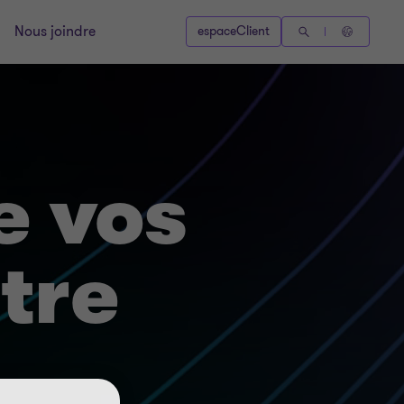
Nous joindre
espaceClient
e vos
tre