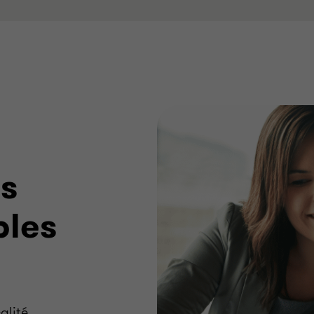
os
bles
alité,