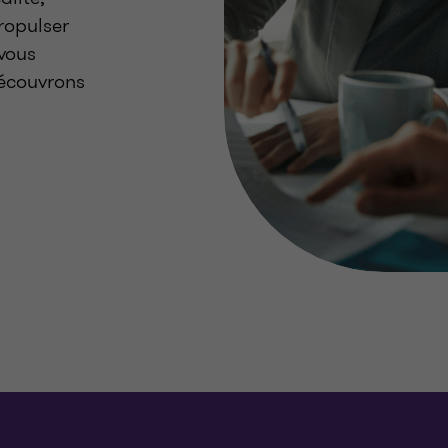
ropulser
vous
découvrons