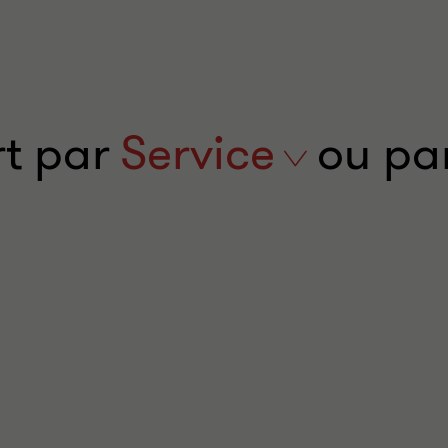
rt par
service
Service
ou pa