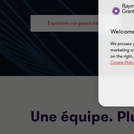
Explorons vos possibilités
Welcome
We process y
marketing ca
on the right
Cookie Polic
Une équipe. Pl