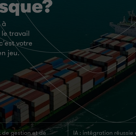
isque?
s à
le travail
c'est votre
en jeu.
t de gestion et de
IA : intégration réussie