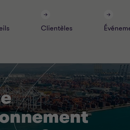
ils
Clientèles
Événeme
ne
ionnement