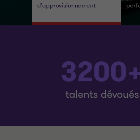
d'approvisionnement
perf
3200
talents dévoués