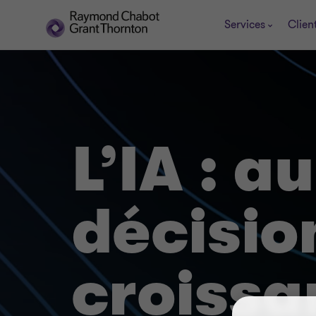
Services
Clien
L’IA : a
décisio
croissa