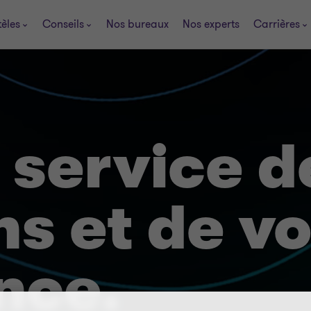
tèles
Conseils
Nos bureaux
Nos experts
Carrières
u service d
ns et de vo
nce.