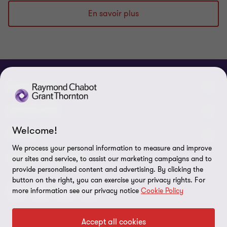
En savoir plus
À PROPOS
Qui sommes-nous
ACTUALITÉS
Welcome!
Événements et webinaires
Nouvelles / communiqués
LÉGAL
We process your personal information to measure and improve
Responsabilité sociale d’entreprise (RSE)
Dans les médias
Notes légales
CONNECTEZ SUR
our sites and service, to assist our marketing campaigns and to
provide personalised content and advertising. By clicking the
Services
Réalisations
Politique de confidentialité
button on the right, you can exercise your privacy rights. For
more information see our privacy notice
Cookie Policy
Carrières
Politique sur l’utilisation des fichiers témoins
Gouvernance
Paramètres des témoins
Accept all cookies