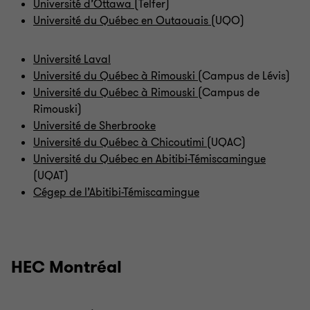
Université d’Ottawa
(Telfer)
Université du Québec en Outaouais
(UQO)
Université Laval
Université du Québec à Rimouski
(Campus de Lévis)
Université du Québec à Rimouski
(Campus de
Rimouski)
Université de Sherbrooke
Université du Québec à Chicoutimi
(UQAC)
Université du Québec en Abitibi-Témiscamingue
(UQAT)
Cégep de l’Abitibi-Témiscamingue
HEC Montréal