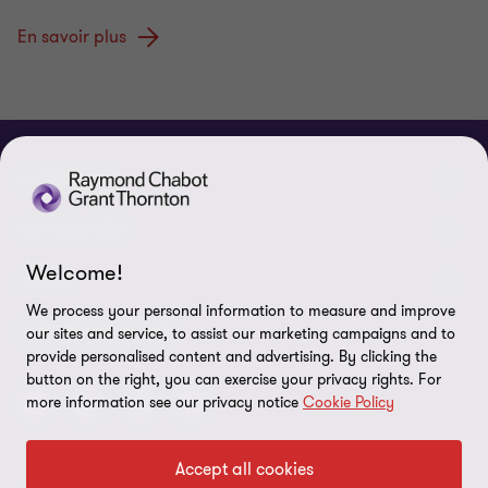
En savoir plus
À PROPOS
Qui sommes-nous
ACTUALITÉS
Welcome!
Événements et webinaires
Nouvelles / communiqués
LÉGAL
We process your personal information to measure and improve
Responsabilité sociale d’entreprise (RSE)
Dans les médias
Notes légales
CONNECTEZ SUR
our sites and service, to assist our marketing campaigns and to
provide personalised content and advertising. By clicking the
Services
Réalisations
Politique de confidentialité
button on the right, you can exercise your privacy rights. For
more information see our privacy notice
Cookie Policy
Carrières
Politique sur l’utilisation des fichiers témoins
Gouvernance
Paramètres des témoins
Accept all cookies