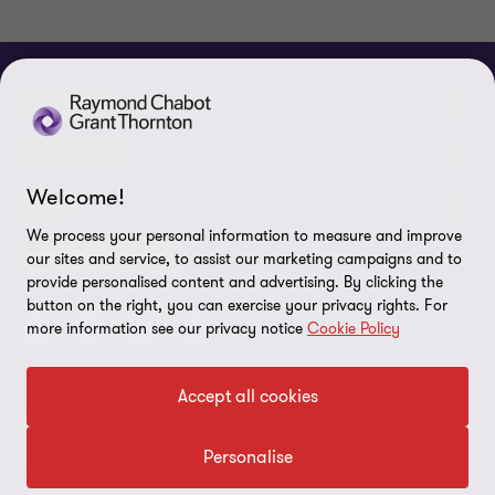
À PROPOS
Qui sommes-nous
ACTUALITÉS
Welcome!
Événements et webinaires
Nouvelles / communiqués
LÉGAL
We process your personal information to measure and improve
Responsabilité sociale d’entreprise (RSE)
Dans les médias
Notes légales
CONNECTEZ SUR
our sites and service, to assist our marketing campaigns and to
provide personalised content and advertising. By clicking the
Services
Réalisations
Politique de confidentialité
button on the right, you can exercise your privacy rights. For
more information see our privacy notice
Cookie Policy
Carrières
Politique sur l’utilisation des fichiers témoins
Gouvernance
Paramètres des témoins
Accept all cookies
Diversité, équité et inclusion
© 2026 Raymond Chabot Grant Thornton. S.E.N.C.R.L. et ses
Protection des données
sociétés affiliées - Tous droits réservés.
Personalise
Notre réseau
Ligne de signalement