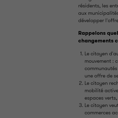
résidents, les en
aux municipalités
développer l'offre
Rappelons quel
changements cu
Le citoyen d'a
mouvement : c
communautés cu
une offre de se
Le citoyen rec
mobilité activ
espaces verts,
Le citoyen veut
commerces acc