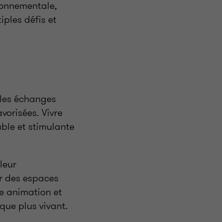
ironnementale,
iples défis et
 les échanges
avorisées. Vivre
able et stimulante
leur
er des espaces
ne animation et
 que plus vivant.