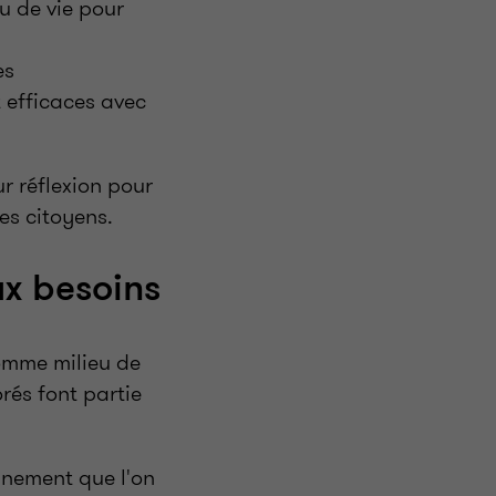
eu de vie pour
es
t efficaces avec
r réflexion pour
es citoyens.
x besoins
comme milieu de
rés font partie
onnement que l'on