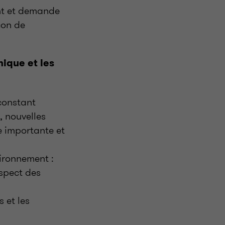
ent et demande
çon de
ique et les
 constant
 nouvelles
e importante et
vironnement :
espect des
s et les