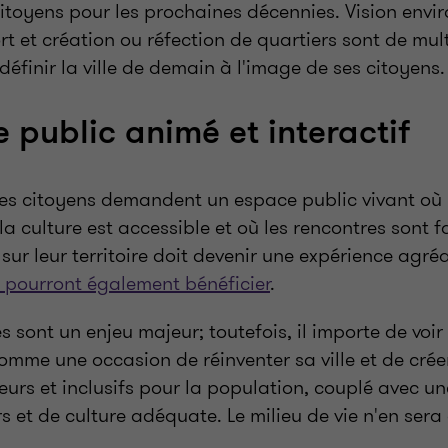
 citoyens pour les prochaines décennies. Vision env
rt et création ou réfection de quartiers sont de mult
 définir la ville de demain à l'image de ses citoyens.
 public animé et interactif
 les citoyens demandent un espace public vivant où
 la culture est accessible et où les rencontres sont f
u sur leur territoire doit devenir une expérience agré
s pourront également bénéficier
.
s sont un enjeu majeur; toutefois, il importe de voir 
omme une occasion de réinventer sa ville et de cré
urs et inclusifs pour la population, couplé avec u
rs et de culture adéquate. Le milieu de vie n'en sera