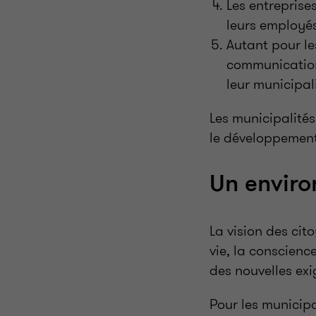
Les entreprise
leurs employés
Autant pour le
communications
leur municipali
Les municipalités
le développement 
Un envir
La vision des cit
vie, la conscienc
des nouvelles exi
Pour les municipa