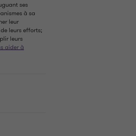
juguant ses
écanismes à sa
ner leur
 de leurs efforts;
lir leurs
s aider à