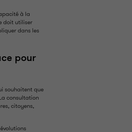
apacité à la
doit utiliser
pliquer dans les
ace pour
qui souhaitent que
 La consultation
res, citoyens,
 évolutions