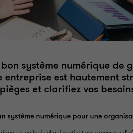
e bon système numérique de g
e entreprise est hautement st
 pièges et clarifiez vos besoin
'un système numérique pour une organisa
que est un logiciel qui soutient vos processus d'aff