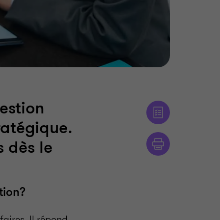
estion
ratégique.
s dès le
tion?
aires. Il répond