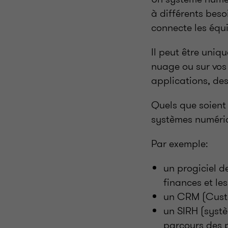
à différents beso
connecte les équi
Il peut être uniq
nuage ou sur vos 
applications, des
Quels que soient l
systèmes numéri
Par exemple:
un progiciel d
finances et le
un CRM (Custo
un SIRH (systè
parcours des 