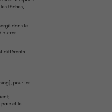
 les tâches,
bergé dans le
d'autres
nt différents
ning), pour les
ient;
paie et le