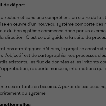
ait de départ
direction et sans une compréhension claire de la s
 mise en œuvre d'un nouveau système comporte des 
hoix du bon système commence donc par un exercic
 la direction. C'est ce qui guidera la suite du proce
tations stratégiques définies, le projet se construit
n. L'objectif est de cartographier vos processus clés
tils existants, les flux de données et les irritants c
 d'approbation, rapports manuels, informations qui 
.
rme ces irritants en besoins. À partir de ces besoins,
crètement du système.
onctionnelles