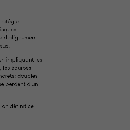
tratégie
risques
e d'alignement
ssus.
 en impliquant les
, les équipes
oncrets: doubles
se perdent d'un
 on définit ce