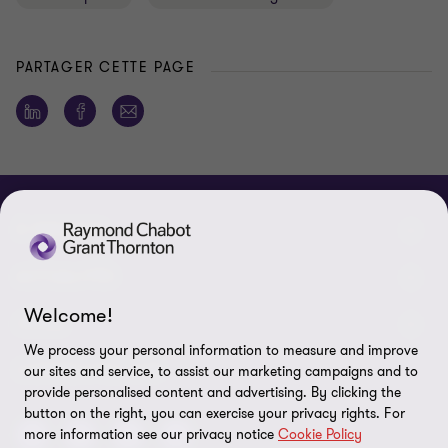
PARTAGER CETTE PAGE
À PROPOS
Qui sommes-nous
ACTUALITÉS
Welcome!
Événements et webinaires
Nouvelles / communiqués
LÉGAL
We process your personal information to measure and improve
Responsabilité sociale d’entreprise (RSE)
Dans les médias
Notes légales
CONNECTEZ SUR
our sites and service, to assist our marketing campaigns and to
provide personalised content and advertising. By clicking the
Services
Réalisations
Politique de confidentialité
button on the right, you can exercise your privacy rights. For
more information see our privacy notice
Cookie Policy
Carrières