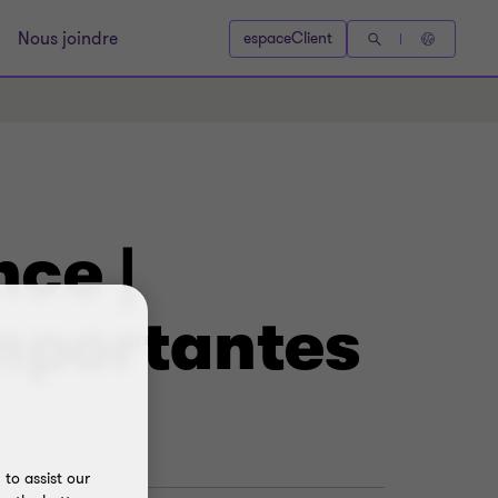
Nous joindre
espaceClient
nce |
importantes
to assist our