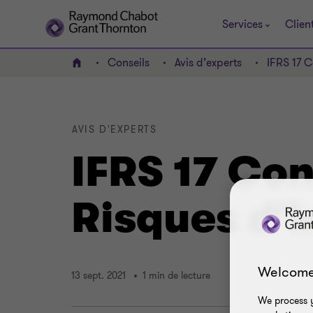
Services
Clien
Conseils
Avis d’experts
IFRS 17 C
ACCUEIL
AVIS D'EXPERTS
IFRS 17 Con
Risques d'
Welcome
13 sept. 2021
1 min de lecture
We process y