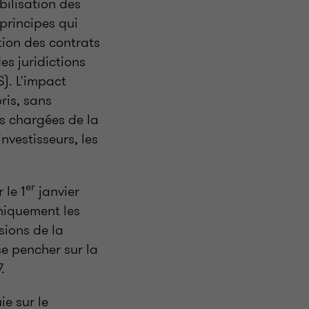
bilisation des
 principes qui
tion des contrats
es juridictions
). L'impact
ris, sans
es chargées de la
nvestisseurs, les
er
 le 1
janvier
niquement les
ions de la
se pencher sur la
.
e sur le