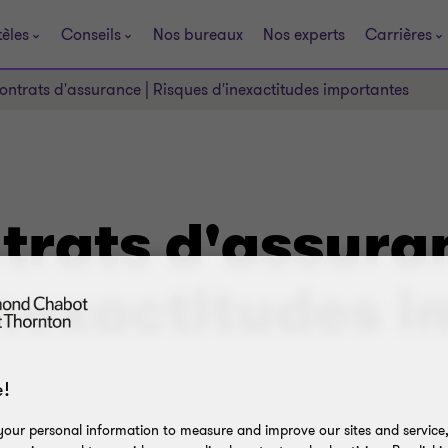
tèles
Conseils
Nos bureaux
Nos experts
Carrières
ontrats d'assurance | Risques d'inexactitudes importantes
trats d'assura
inexactitudes 
!
our personal information to measure and improve our sites and service, 