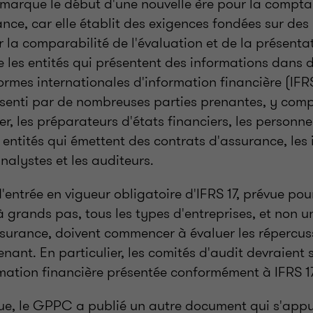
 marque le début d'une nouvelle ère pour la compta
nce, car elle établit des exigences fondées sur des
r la comparabilité de l'évaluation et de la présenta
 les entités qui présentent des informations dans d
rmes internationales d'information financière (IFRS
ssenti par de nombreuses parties prenantes, y comp
iter, les préparateurs d'états financiers, les personn
ntités qui émettent des contrats d'assurance, les i
analystes et les auditeurs.
ntrée en vigueur obligatoire d'IFRS 17, prévue pour
 grands pas, tous les types d'entreprises, et non u
urance, doivent commencer à évaluer les répercuss
ant. En particulier, les comités d'audit devraient 
rmation financière présentée conformément à IFRS 17
ue, le GPPC a publié un autre document qui s'appui