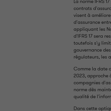
La norme IFRS 17
contrats d'assura
visent à améliore
d'assurance entre
appliquant les No
d'IFRS 17 sera re
toutefois s'y lim
gouvernance des e
régulateurs, les 
Comme la date d'e
2023, approche à
compagnies d'ass
norme dès mainten
qualité de l'info
Dans cette optiq