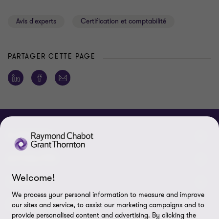
Avis d'experts
Certification et comptabilité
PARTAGER CETTE PAGE
À PROPOS
Qui sommes-nous
ACTUALITÉS
Welcome!
Événements et webinaires
Nouvelles / communiqués
LÉGAL
We process your personal information to measure and improve
Responsabilité sociale d’entreprise (RSE)
Dans les médias
Notes légales
CONNECTEZ SUR
our sites and service, to assist our marketing campaigns and to
provide personalised content and advertising. By clicking the
Services