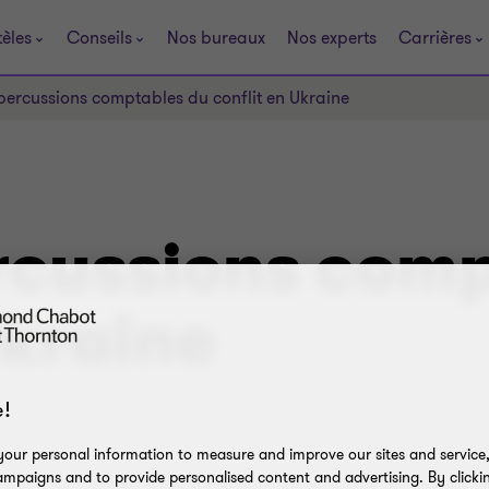
tèles
Conseils
Nos bureaux
Nos experts
Carrières
percussions comptables du conflit en Ukraine
ercussions com
Ukraine
!
our personal information to measure and improve our sites and service, 
mpaigns and to provide personalised content and advertising. By clicki