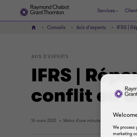
Services
Clien
Conseils
Avis d’experts
IFRS | Ré
ACCUEIL
AVIS D'EXPERTS
IFRS | Rép
conflit en 
Welcome
16 mars 2022
Moins d'une minute
We process y
marketing ca