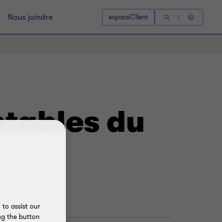
Nous joindre
espaceClient
ptables du
to assist our
ng the button