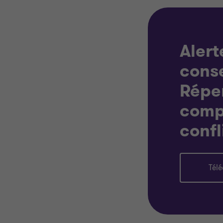
Alert
conse
Répe
comp
confl
Tél