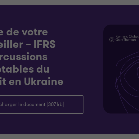
e de votre
iller – IFRS
rcussions
tables du
it en Ukraine
écharger le document [307 kb]