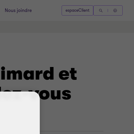
Nous joindre
espaceClient
Simard et
dez-vous