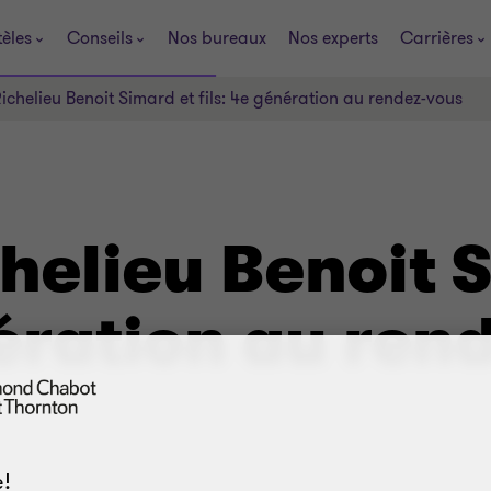
tèles
Conseils
Nos bureaux
Nos experts
Carrières
chelieu Benoit Simard et fils: 4e génération au rendez-vous
helieu Benoit 
nération au ren
!