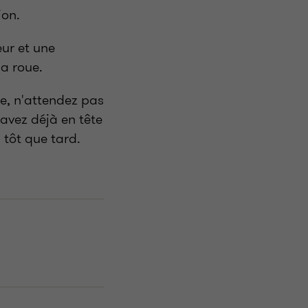
ion.
eur et une
la roue.
se, n'attendez pas
 avez déjà en tête
 tôt que tard.