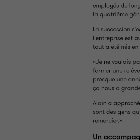
employés de long
la quatrième géné
La succession s'e
l'entreprise est
tout a été mis en
«Je ne voulais p
former une relève
presque une anné
ça nous a grandem
Alain a approché
sont des gens qui
remercier.»
Un accompagn