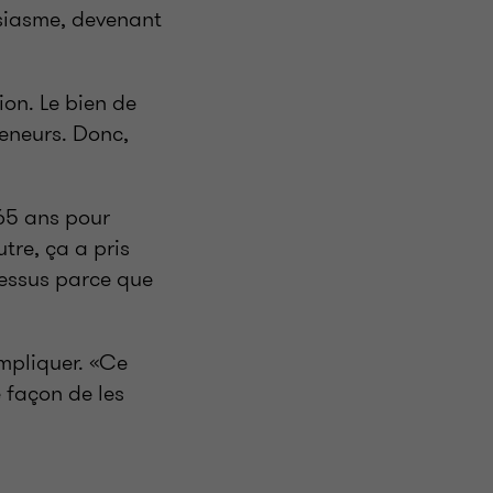
siasme, devenant
ion. Le bien de
reneurs. Donc,
 65 ans pour
tre, ça a pris
cessus parce que
mpliquer. «Ce
e façon de les