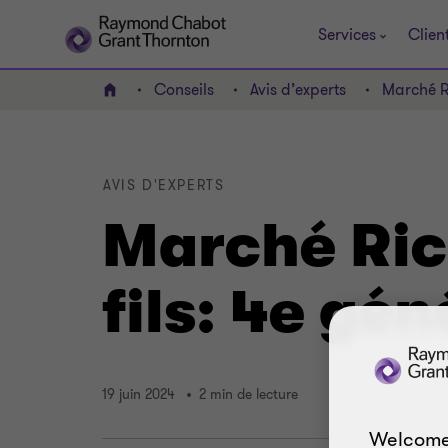
Services
Clien
Conseils
Avis d’experts
Marché Ri
ACCUEIL
AVIS D'EXPERTS
Marché Ric
fils: 4e gé
19 juin 2024
2 min de lecture
Welcome