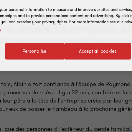
our personal information to measure and improve our sites and service, 
amais trop tôt pour entrepren
mpaigns and to provide personalised content and advertising. By clicki
, you can exercise your privacy rights. For more information see our priv
de transfert d'entreprise. Al
y
moigne de son expérience lor
 de Marché Richelieu Benoit S
Personalise
Accept all cookies
 fois, Alain a fait confiance à l'équipe de Raymo
 processus de relève. Il y a 22 ans, son frère et lui 
eur père à la tête de l'entreprise créée par leur gr
our eux de passer le flambeau à la prochaine génér
nsi que des personnes à l'extérieur du cercle familial