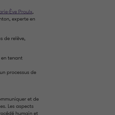
rie-Ève Proulx
,
ton, experte en
s de relève,
 en tenant
 un processus de
 communiquer et de
tes. Les aspects
 procédé humain et