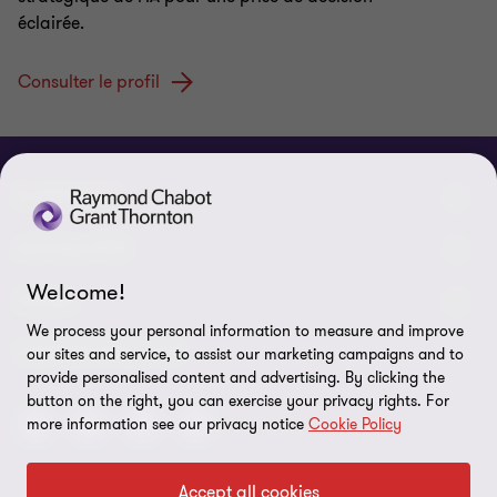
éclairée.
Consulter le profil
À PROPOS
Qui sommes-nous
ACTUALITÉS
Welcome!
Événements et webinaires
Nouvelles / communiqués
LÉGAL
We process your personal information to measure and improve
Responsabilité sociale d’entreprise (RSE)
Dans les médias
Notes légales
CONNECTEZ SUR
our sites and service, to assist our marketing campaigns and to
provide personalised content and advertising. By clicking the
Services
Réalisations
Politique de confidentialité
button on the right, you can exercise your privacy rights. For
more information see our privacy notice
Cookie Policy
Carrières
Politique sur l’utilisation des fichiers témoins
Gouvernance
Paramètres des témoins
Accept all cookies