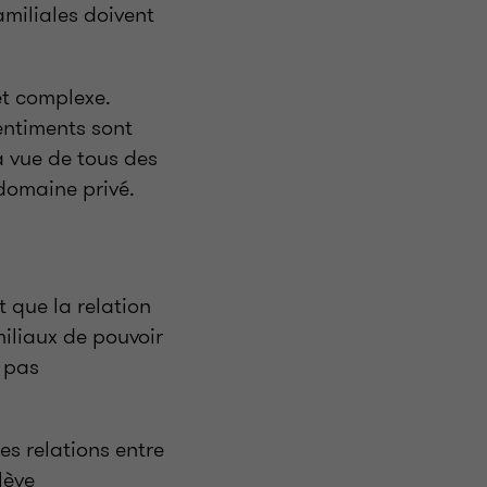
amiliales doivent
et complexe.
sentiments sont
a vue de tous des
domaine privé.
t que la relation
miliaux de pouvoir
t pas
les relations entre
lève