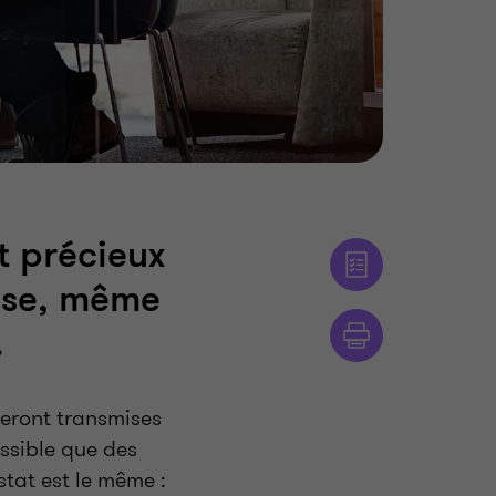
t précieux
rise, même
.
seront transmises
ossible que des
stat est le même :