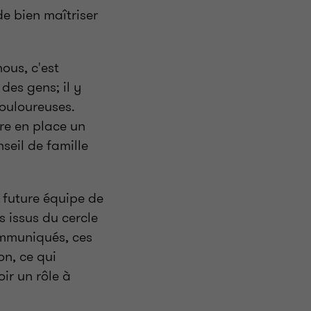
de bien maîtriser
ous, c'est
des gens; il y
douloureuses.
re en place un
seil de famille
a future équipe de
s issus du cercle
communiqués, ces
on, ce qui
oir un rôle à