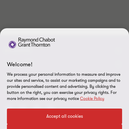
1
2
sur
sur
2
2
À PROPOS
Welcome!
Qui sommes-nous
ACTUALITÉS
We process your personal information to measure and improve
Événements et webinaires
Nouvelles / communiqués
LÉGAL
our sites and service, to assist our marketing campaigns and to
provide personalised content and advertising. By clicking the
Responsabilité sociale d’entreprise (RSE)
Dans les médias
Notes légales
CONNECTEZ SUR
button on the right, you can exercise your privacy rights. For
Services
more information see our privacy notice
Cookie Policy
Réalisations
Politique de confidentialité
Carrières
Politique sur l’utilisation des fichiers témoins
Accept all cookies
Gouvernance
Paramètres des témoins