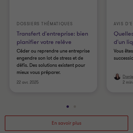
DOSSIERS THÉMATIQUES
AVIS D'
Transfert d'entreprise: bien
Quelles
planifier votre relève
d'un li
Céder ou reprendre une entreprise
Vous ête
engendre son lot de stress et de
successi
défis. Des solutions existent pour
mieux vous préparer.
Danie
22 avr. 2025
2 min
Aller
Aller
à
à
la
la
En savoir plus
diapositive
diapositive