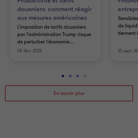
Productivité et tarifs
Financ
douaniers: comment réagir
entrepr
aux mesures américaines
Sensibles
de liquid
L'imposition de tarifs douaniers
tiennent 
par l'administration Trump risque
de perturber l'économie
…
05 févr. 2025
10 sept. 2
Aller
Aller
Aller
Aller
à
à
à
à
la
la
la
la
En savoir plus
diapositive
diapositive
diapositive
diapositive
1
2
3
4
sur
sur
sur
sur
4
4
4
4