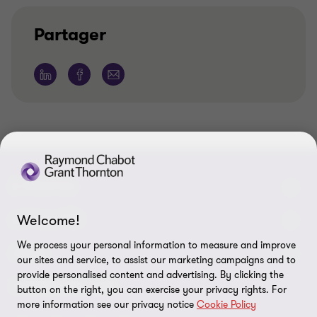
Partager
À PROPOS
Welcome!
Qui sommes-nous
ACTUALITÉS
We process your personal information to measure and improve
Événements et webinaires
Nouvelles / communiqués
LÉGAL
our sites and service, to assist our marketing campaigns and to
provide personalised content and advertising. By clicking the
Responsabilité sociale d’entreprise (RSE)
Dans les médias
Notes légales
CONNECTEZ SUR
button on the right, you can exercise your privacy rights. For
Services
more information see our privacy notice
Cookie Policy
Réalisations
Politique de confidentialité