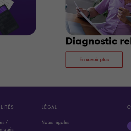
Diagnostic re
En savoir plus
LITÉS
LÉGAL
C
es /
Notes légales
niqués