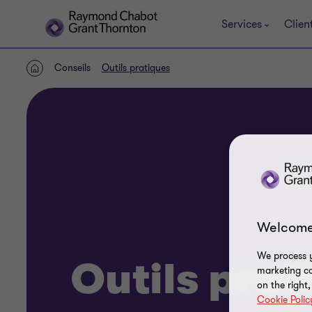
Services
Clien
Conseils
Outils pratiques
ACCUEIL
Welcome
We process y
Outils prat
marketing ca
on the right
Cookie Polic