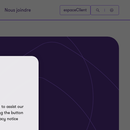
Nous joindre
espaceClient
to assist our
ng the button
acy notice