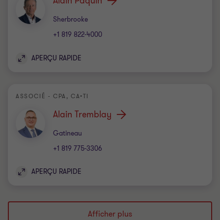
Alain Paquin
Bureau
Sherbrooke
+1 819 822-4000
APERÇU RAPIDE
ASSOCIÉ - CPA, CA•TI
Alain Tremblay
Bureau
Gatineau
+1 819 775-3306
APERÇU RAPIDE
Afficher plus