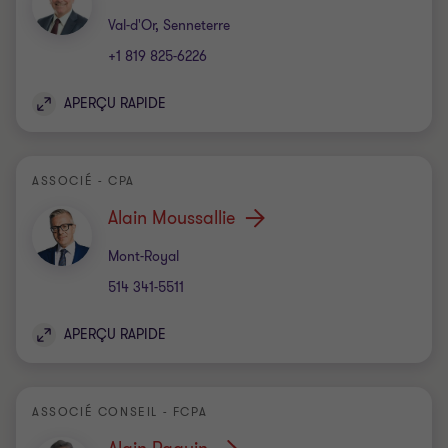
Bureau
Val-d'Or, Senneterre
+1 819 825-6226
APERÇU RAPIDE
ASSOCIÉ - CPA
Alain Moussallie
Bureau
Mont-Royal
514 341-5511
APERÇU RAPIDE
ASSOCIÉ CONSEIL - FCPA