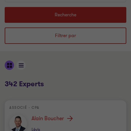
mots
clés
Recherche
de
recherche...
Filtrer par
342 Experts
ASSOCIÉ - CPA
Alain Boucher
Bureau
Lévis