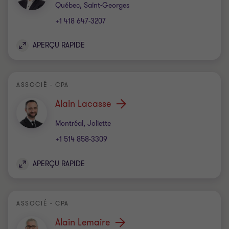
Bureau
Québec, Saint-Georges
+1 418 647-3207
APERÇU RAPIDE
ASSOCIÉ - CPA
Alain Lacasse
Bureau
Montréal, Joliette
+1 514 858-3309
APERÇU RAPIDE
ASSOCIÉ - CPA
Alain Lemaire