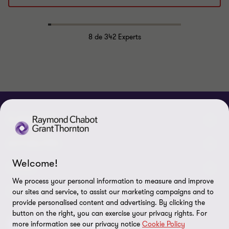
8
de 342 Experts
À PROPOS
Qui sommes-nous
ACTUALITÉS
Welcome!
Événements et webinaires
Nouvelles / communiqués
LÉGAL
We process your personal information to measure and improve
Responsabilité sociale d’entreprise (RSE)
Dans les médias
Notes légales
CONNECTEZ SUR
our sites and service, to assist our marketing campaigns and to
provide personalised content and advertising. By clicking the
Services
Réalisations
Politique de confidentialité
button on the right, you can exercise your privacy rights. For
more information see our privacy notice
Cookie Policy
Carrières