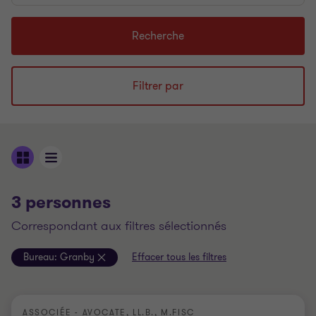
mots
clés
Recherche
de
recherche...
Filtrer par
3 personnes
correspondant aux filtres sélectionnés
Bureau:
Granby
Effacer tous les filtres
ASSOCIÉE - AVOCATE, LL.B., M.FISC