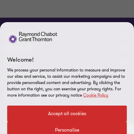
À PROPOS
Qui sommes-nous
ACTUALITÉS
Welcome!
Événements et webinaires
Nouvelles / communiqués
LÉGAL
We process your personal information to measure and improve
Responsabilité sociale d’entreprise (RSE)
Dans les médias
Notes légales
CONNECTEZ SUR
our sites and service, to assist our marketing campaigns and to
provide personalised content and advertising. By clicking the
Services
Réalisations
Politique de confidentialité
button on the right, you can exercise your privacy rights. For
more information see our privacy notice
Cookie Policy
Carrières
Politique sur l’utilisation des fichiers témoins
Gouvernance
Paramètres des témoins
Accept all cookies
Diversité, équité et inclusion
© 2026 Raymond Chabot Grant Thornton. S.E.N.C.R.L. et ses
Protection des données
sociétés affiliées - Tous droits réservés.
Personalise
Notre réseau