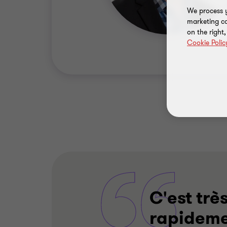
We process y
marketing ca
on the right
Cookie Polic
C'est trè
rapideme