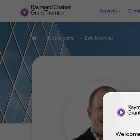
Services
Clien
Nos experts
Éric Mathieu
ACCUEIL
Welcome