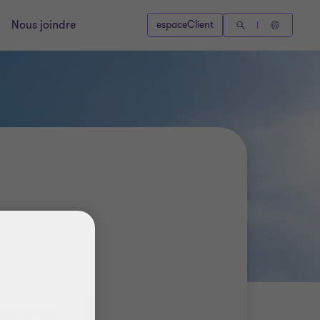
Nous joindre
espaceClient
tactez-moi