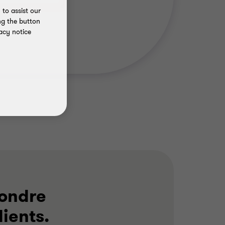
to assist our
ng the button
acy notice
pondre
ients.