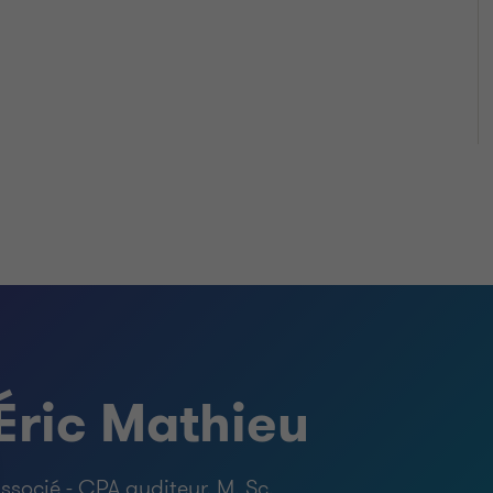
Éric Mathieu
ssocié - CPA auditeur, M. Sc.