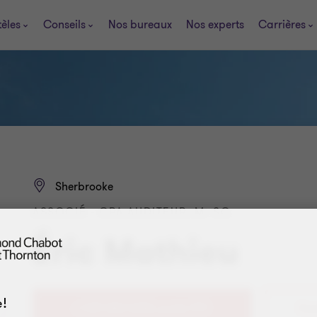
tèles
Conseils
Nos bureaux
Nos experts
Carrières
Sherbrooke
ASSOCIÉ - CPA AUDITEUR, M. SC.
Éric Mathieu
!
+1 819 822-4000, poste 7171
Con