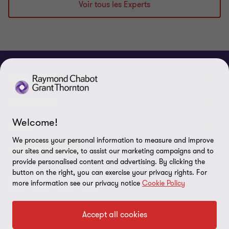
Voir tous les Experts
À PROPOS
Qui sommes-nous
ACTUALITÉS
Welcome!
Événements et webinaires
Nouvelles / communiqués
LÉGAL
We process your personal information to measure and improve
Responsabilité sociale d’entreprise (RSE)
Dans les médias
Notes légales
CONNECTEZ SUR
our sites and service, to assist our marketing campaigns and to
provide personalised content and advertising. By clicking the
Services
Réalisations
Politique de confidentialité
button on the right, you can exercise your privacy rights. For
more information see our privacy notice
Cookie Policy
Carrières
Politique sur l’utilisation des fichiers témoins
Gouvernance
Paramètres des témoins
Accept all cookies
Diversité, équité et inclusion
© 2026 Raymond Chabot Grant Thornton. S.E.N.C.R.L. et ses