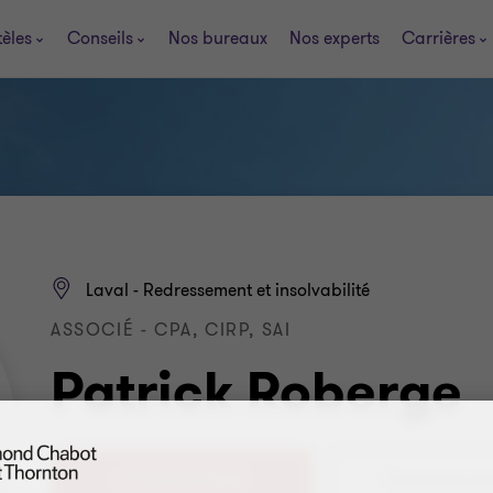
tèles
Conseils
Nos bureaux
Nos experts
Carrières
Laval - Redressement et insolvabilité
ASSOCIÉ - CPA, CIRP, SAI
Patrick Roberge
+1 450 430-8288
Contactez-mo