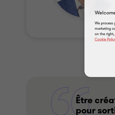
Welcome
We process y
marketing ca
on the right
Cookie Polic
Être créa
pour sort