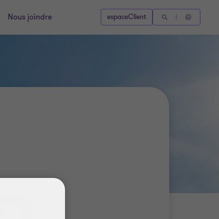
Nous joindre
espaceClient
i