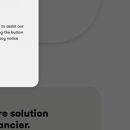
to assist our
ng the button
acy notice
re solution
ancier.