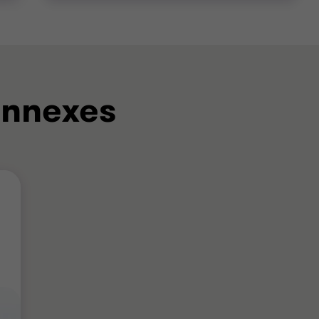
L'équipe de Raymond Chabot
Grant Thornton
Philippe Durocher
onnexes
Associé - CPA
Christian Filteau
Associé - M.Fisc.
MANUFACTURIER
BUY-SIDE