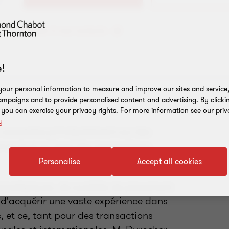
Ajouter à mes contacts
!
our personal information to measure and improve our sites and service, 
mpaigns and to provide personalised content and advertising. By clicki
, you can exercise your privacy rights. For more information see our priv
y
 concentre principalement sur des
ance tout au long des transactions
Personalise
Accept all cookies
tratégiques, de sociétés de placement
s d'acquérir une vaste expérience dans
, et ce, tant pour des transactions