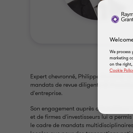
Welcome
We process y
marketing ca
on the right
Cookie Polic
Expert chevronné, Philippe Durocher se
mandats de revue diligente et d'assist
d'entreprise.
Son engagement auprès d'acquéreurs s
et de firmes d'investisseurs lui a permi
le cadre de mandats multidisciplinaires