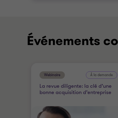
L'équipe de Raymond Chabot
Grant Thornton
Philippe Durocher
Événements c
Associé - CPA
Pascal Leclerc
Associé directeur - CPA, LL.M. Fisc
Benoit Turcotte
Associé - M. Fisc.
Webinaire
À la demande
BIOALIMENTAIRE
La revue diligente: la clé d’une
BUY-SIDE
bonne acquisition d’entreprise