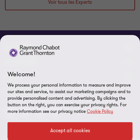
Voir tous les Experts
À PROPOS
Qui sommes-nous
ACTUALITÉS
Welcome!
Événements et webinaires
Nouvelles / communiqués
LÉGAL
We process your personal information to measure and improve
Responsabilité sociale d’entreprise (RSE)
Dans les médias
Notes légales
CONNECTEZ SUR
our sites and service, to assist our marketing campaigns and to
provide personalised content and advertising. By clicking the
Services
Réalisations
Politique de confidentialité
button on the right, you can exercise your privacy rights. For
more information see our privacy notice
Cookie Policy
Carrières
Politique sur l’utilisation des fichiers témoins
Gouvernance
Paramètres des témoins
Accept all cookies
Diversité, équité et inclusion
© 2026 Raymond Chabot Grant Thornton. S.E.N.C.R.L. et ses