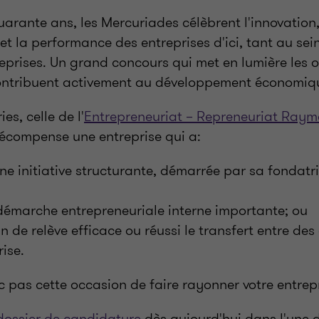
arante ans, les Mercuriades célèbrent l'innovation,
 et la performance des entreprises d'ici, tant au se
eprises. Un grand concours qui met en lumière les o
contribuent activement au développement économi
es, celle de l'
Entrepreneuriat – Repreneuriat Ray
écompense une entreprise qui a:
ne initiative structurante, démarrée par sa fondatr
démarche entrepreneuriale interne importante; ou
n de relève efficace ou réussi le transfert entre de
rise.
pas cette occasion de faire rayonner votre entrepr
dossier de candidature
dès aujourd'hui dans l'une 