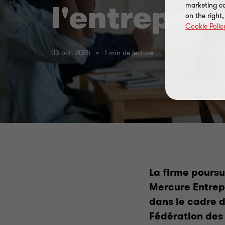
marketing ca
l'entrepren
on the right
Cookie Polic
03 oct. 2025
1 min de lecture
La firme poursu
Mercure Entrep
dans le cadre d
Fédération de