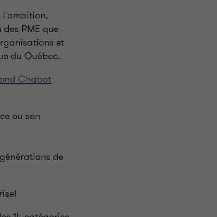
 l'ambition,
in des PME que
rganisations et
que du Québec.
mond Chabot
ice ou son
s générations de
ise!
des 14 catégories