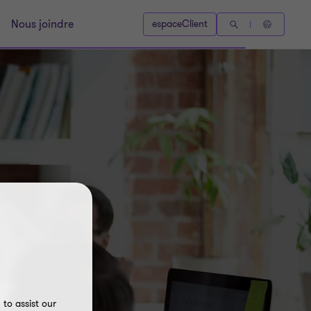
Nous joindre
espaceClient
r
to assist our