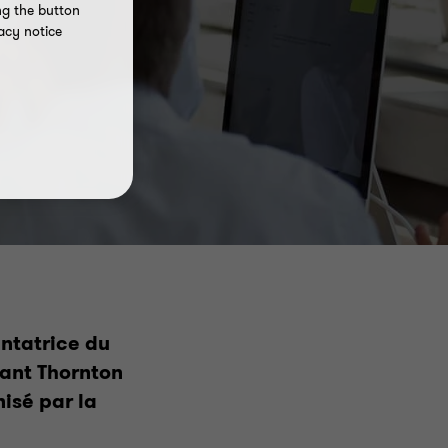
ng the button
acy notice
entatrice du
ant Thornton
isé par la