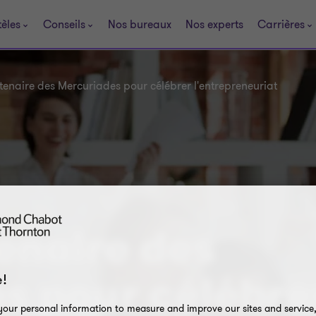
tèles
Conseils
Nos bureaux
Nos experts
Carrières
enaire des Mercuriades pour célébrer l'entrepreneuriat
enaire des
!
s pour célébre
our personal information to measure and improve our sites and service, 