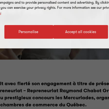
mpaigns and to provide personalised content and advertising. By clicki
euriat
, you can exercise your privacy rights. For more information see our priv
y
Personalise
Accept all cookies
it avec fierté son engagement à titre de prés
reneuriat – Repreneuriat Raymond Chabot Gr
u prestigieux concours les Mercuriades, organ
s chambres de commerce du Québec.