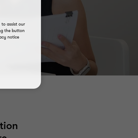
to assist our
ng the button
acy notice
tion