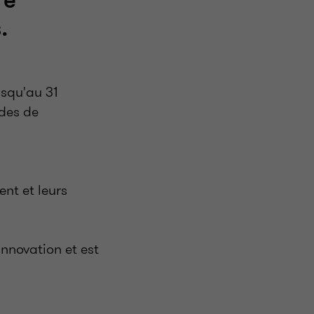
re
.
squ'au 31
udes de
nt et leurs
nnovation et est