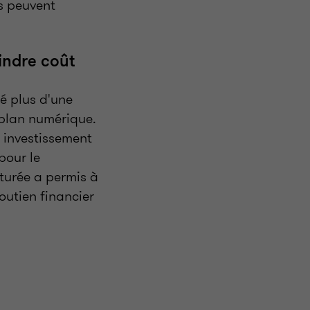
ns peuvent
indre coût
é plus d'une
 plan numérique.
n investissement
pour le
cturée a permis à
outien financier