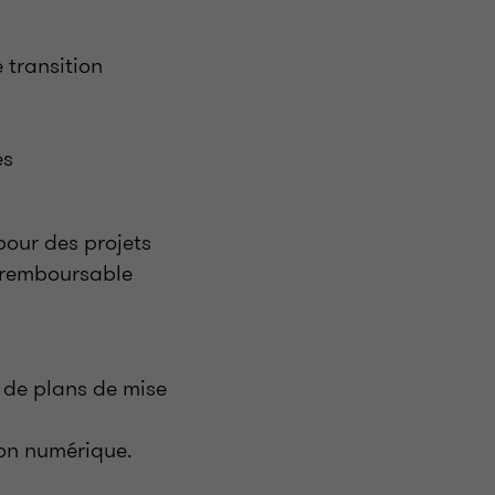
 transition
es
pour des projets
n remboursable
 de plans de mise
ion numérique.