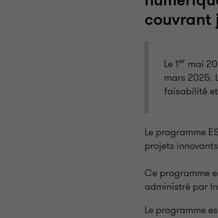
numérique
couvrant 
er
Le 1
mai 202
mars 2025. L
faisabilité 
Le programme ESS
projets innovant
Ce programme est
administré par I
Le programme est 