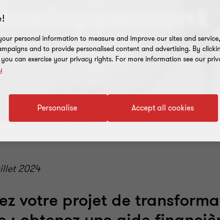
développement
!
our personal information to measure and improve our sites and service, 
mpaigns and to provide personalised content and advertising. By clicki
, you can exercise your privacy rights. For more information see our priv
y
Personalise
Accept all cookies
uillet 2024
ez votre projet de transforma