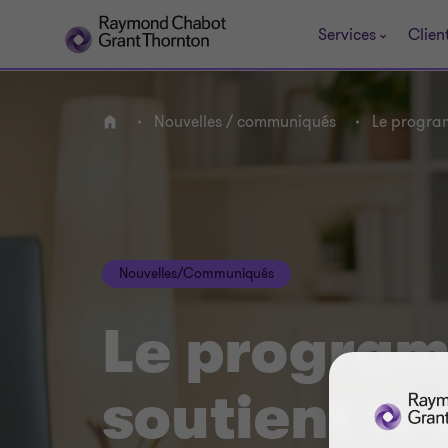
Services
Clien
Nouvelles / communiqués
Le program
ACCUEIL
Nouvelles/Communiqués
Le progra
soutient le