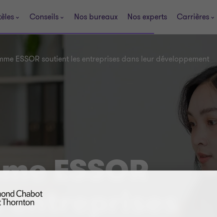
tèles
Conseils
Nos bureaux
Nos experts
Carrières
me ESSOR soutient les entreprises dans leur développement
mme ESSOR
s entreprises