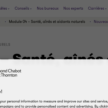
tèles
Conseils
Nos bureaux
Nos experts
Carrières
s
Module 04 – Santé, aînés et aidants naturels
Nouveaut
URELS
 Santé, aînés 
!
our personal information to measure and improve our sites and service, 
mpaigns and to provide personalised content and advertising. By clicki