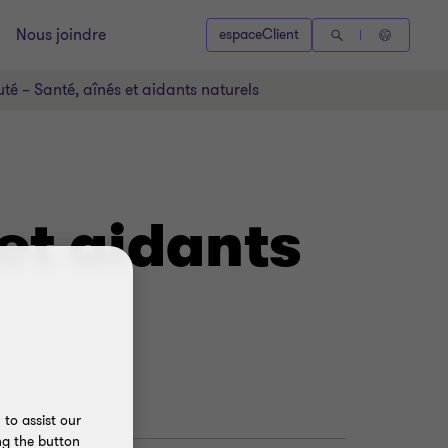
Nous joindre
espaceClient
é – Santé, aînés et aidants naturels
et aidants
to assist our
ng the button