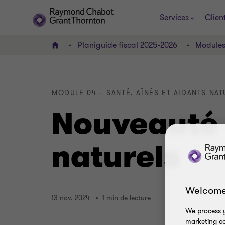
Services
Clien
Planiguide fiscal 2025-2026
Module
ACCUEIL
MODULE 04 – SANTÉ, AÎNÉS ET AIDANTS NAT
Nouveauté –
naturels
Welcome
13 nov. 2024
1 min de lecture
We process y
marketing ca