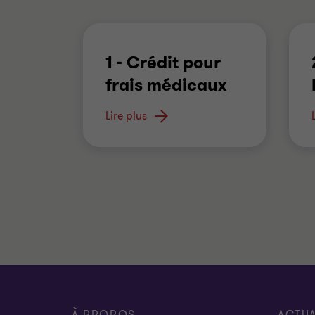
1 - Crédit pour
frais médicaux
Un particulier a droit à un
Lire plus
crédit non remboursable
…