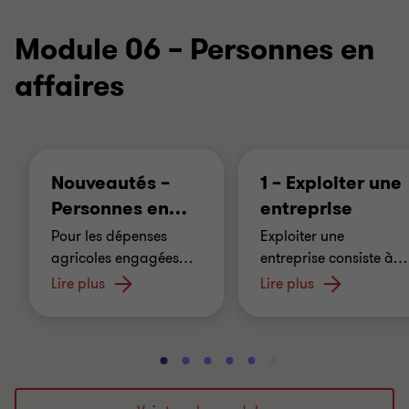
Module 06 – Personnes en
affaires
Nouveautés –
1 – Exploiter une
Personnes en
…
entreprise
Pour les dépenses
Exploiter une
agricoles engagées
…
entreprise consiste à
…
Lire plus
Lire plus
Aller
Aller
Aller
Aller
Aller
Aller
Aller
Aller
Aller
Aller
Alle
à
à
à
à
à
à
à
à
à
à
à