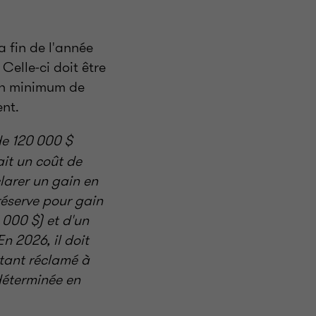
a fin de l'année
Celle-ci doit être
'un minimum de
ent.
de 120 000 $
it un coût de
larer un gain en
 réserve pour gain
 000 $) et d'un
n 2026, il doit
tant réclamé à
 déterminée en