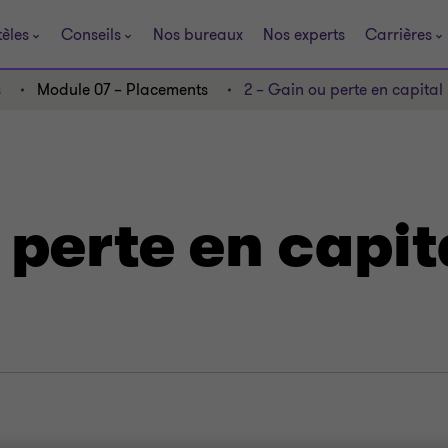
tèles
Conseils
Nos bureaux
Nos experts
Carrières
s
Module 07 – Placements
2 – Gain ou perte en capital
 perte en capit