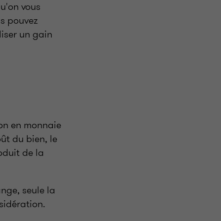
qu'on vous
us pouvez
liser un gain
ion en monnaie
oût du bien, le
oduit de la
ange, seule la
sidération.