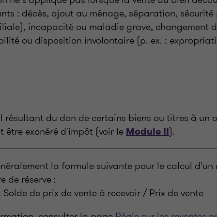
ts : décès, ajout au ménage, séparation, sécurité 
miliale), incapacité ou maladie grave, changement 
ilité ou disposition involontaire (p. ex. : expropriat
l résultant du don de certains biens ou titres à un
 être exonéré d'impôt (voir le
).
Module II
énéralement la formule suivante pour le calcul d'u
e de réserve :
 Solde de prix de vente à recevoir / Prix de vente
ormation, consulter la page
Règle sur les reventes p