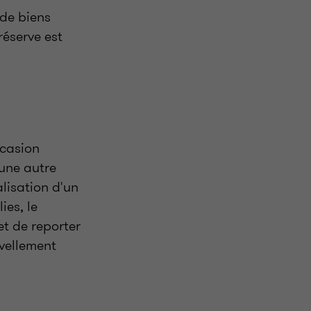
 de biens
réserve est
ccasion
'une autre
alisation d'un
ies, le
t de reporter
uvellement