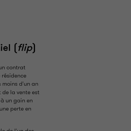
el (
flip
)
'un contrat
e résidence
s moins d'un an
t de la vente est
 à un gain en
'une perte en
e de l'un des