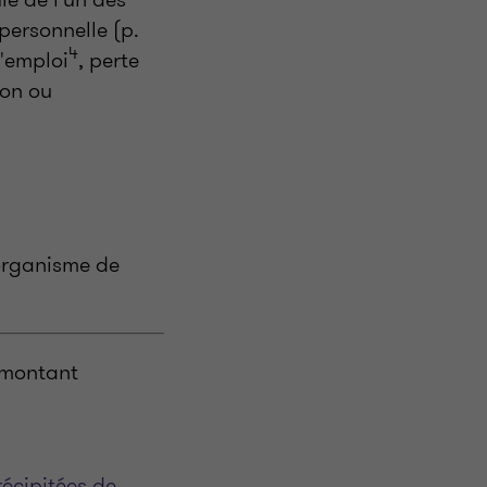
personnelle (p.
4
d'emploi
, perte
ion ou
 organisme de
n montant
récipitées de