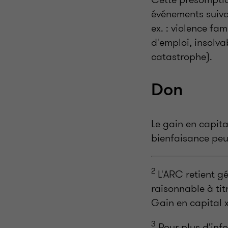
événements suivan
ex. : violence fa
d'emploi, insolvab
catastrophe).
Don
Le gain en capita
bienfaisance peut
2
L'ARC retient g
raisonnable à titr
Gain en capital x
3
Pour plus d'inf