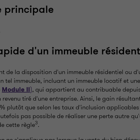
 principale
.
apide d'un immeuble résidenti
nt de la disposition d'un immeuble résidentiel ou d
n tel immeuble, incluant un immeuble locatif et un
e
)
, qui appartient au contribuable depui
Module II
 revenu tiré d'une entreprise. Ainsi, le gain résultan
% plutôt que selon les taux d'inclusion applicables
 toutefois pas possible de réaliser une perte autre qu
3
de cette règle
.
n ne s'applique pas lorsque la vente du bien découl