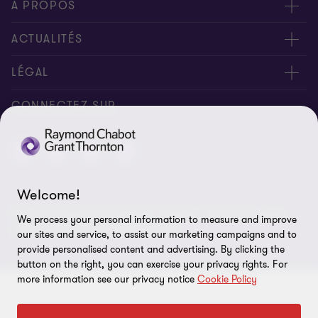
À PROPOS
Qui sommes-nous
ACTUALITÉS
Événements et webinaires
Nouvelles / communiqués
LÉGAL
Responsabilité sociale d’entreprise (RSE)
Dans les médias
Notes légales
CONNECTEZ SUR
Services
Réalisations
Politique de confidentialité
Carrières
Politique sur l’utilisation des fichiers témoins
Gouvernance
Paramètres des témoins
Welcome!
Diversité, équité et inclusion
© 2026 Raymond Chabot Grant Thornton. S.E.N.C.R.L. et ses
Protection des données
We process your personal information to measure and improve
sociétés affiliées - Tous droits réservés.
our sites and service, to assist our marketing campaigns and to
Notre réseau
Ligne de signalement
provide personalised content and advertising. By clicking the
button on the right, you can exercise your privacy rights. For
Grant Thornton International
more information see our privacy notice
Cookie Policy
Infolettre