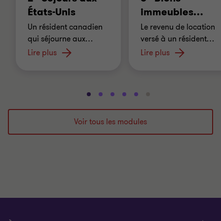
États-Unis
immeubles
…
Un résident canadien
Le revenu de location
qui séjourne aux
…
versé à un résident
…
Lire plus
Lire plus
Aller
Aller
Aller
Aller
Aller
Aller
à
à
à
à
à
à
la
la
la
la
la
la
Voir tous les modules
diapositive
diapositive
diapositive
diapositive
diapositive
diapositive
1
2
3
4
5
6
sur
sur
sur
sur
sur
sur
6
6
6
6
6
6