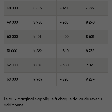
48 000
3 859
4 120
7 979
49 000
3 980
4 260
8 240
50 000
4 101
4 400
8 501
51 000
4 222
4 540
8 762
52 000
4 343
4 680
9 023
53 000
4 464
4 820
9 284
54 000
4 585
4 997
9 582
Le taux marginal s'applique à chaque dollar de revenu
additionnel.
55 000
4 706
5 187
9 893