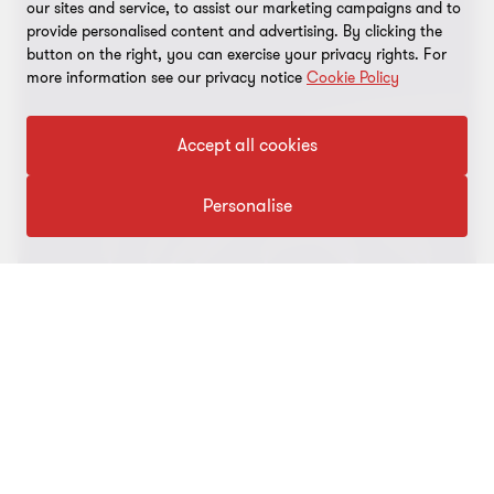
our sites and service, to assist our marketing campaigns and to
provide personalised content and advertising. By clicking the
button on the right, you can exercise your privacy rights. For
64 000
6 128
6 897
13 025
more information see our privacy notice
Cookie Policy
65 000
6 299
7 087
13 386
Accept all cookies
66 000
6 470
7 277
13 747
Personalise
67 000
6 641
7 467
14 108
68 000
6 813
7 657
14 470
69 000
6 984
7 847
14 831
70 000
7 155
8 037
15 192