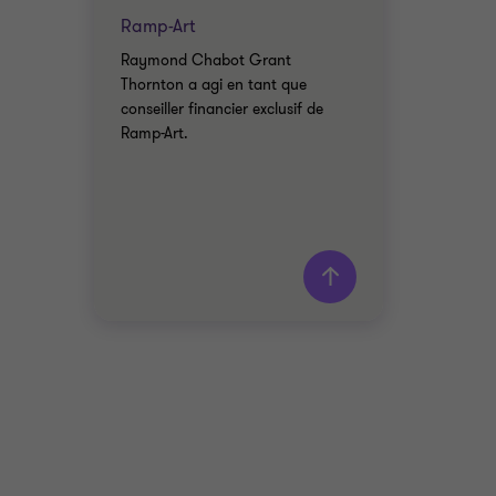
Ramp-Art
Raymond Chabot Grant
Thornton a agi en tant que
conseiller financier exclusif de
Ramp-Art.
L'équipe de Raymond
Chabot Grant Thornton
Saki Tzanidis
Associé - CPA