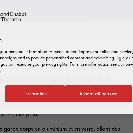
!
our personal information to measure and improve our sites and service, 
mpaigns and to provide personalised content and advertising. By clicki
t Thornton a agi en tant
, you can exercise your privacy rights. For more information see our priv
y
ier exclusif de Ramp-Art.
Personalise
Accept all cookies
es principaux fournisseurs de garde-corps
t de l'Ontario, au service de promoteurs immobiliers,
de premier plan.
de garde-corps en aluminium et en verre, allant des