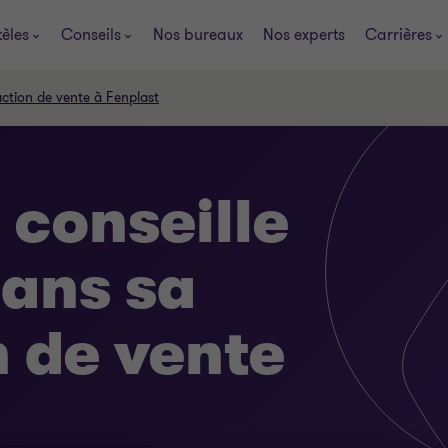
tèles
Conseils
Nos bureaux
Nos experts
Carrières
action de vente à Fenplast
 conseille
ans sa
n de vente