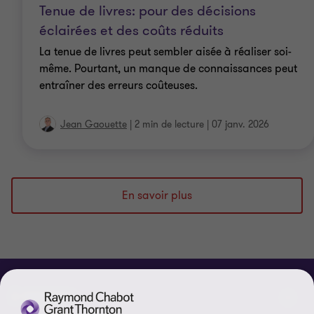
Tenue de livres: pour des décisions
éclairées et des coûts réduits
La tenue de livres peut sembler aisée à réaliser soi-
même. Pourtant, un manque de connaissances peut
entraîner des erreurs coûteuses.
Jean Gaouette
|
2 min de lecture
|
07 janv. 2026
En savoir plus
À PROPOS