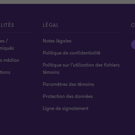
la
la
la
la
diapositive
diapositive
diapositive
diapositive
1
2
3
4
sur
sur
sur
sur
LITÉS
LÉGAL
C
6
6
6
6
es /
Notes légales
niqués
Politique de confidentialité
es médias
Politique sur l’utilisation des fichiers
tions
témoins
Paramètres des témoins
Protection des données
Ligne de signalement