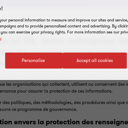
!
our personal information to measure and improve our sites and service, 
mpaigns and to provide personalised content and advertising. By clicki
, you can exercise your privacy rights. For more information see our priv
a loi 25, votre entreprise d
y
me de gouvernance pour p
ersonnels collectés.
Personalise
Accept all cookies
islatives en matière de protection des renseignements personnels
e les organisations qui collectent, utilisent ou conservent des 
rnance pour assurer la protection de ces informations.
er des politiques, des méthodologies, des procédures ainsi que 
en œuvre ce programme de gouvernance.
tion envers la protection des renseig