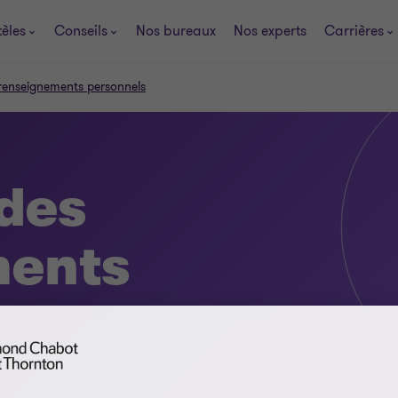
tèles
Conseils
Nos bureaux
Nos experts
Carrières
 renseignements personnels
 des
ments