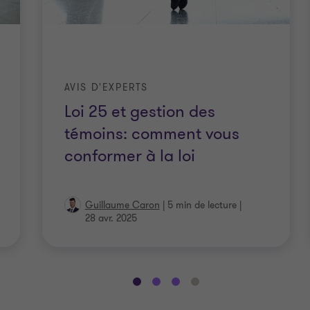
AVIS D'EXPERTS
Loi 25 et gestion des
témoins: comment vous
conformer à la loi
Guillaume Caron
|
5 min de lecture
|
28 avr. 2025
Aller
Aller
Aller
Aller
à
à
à
à