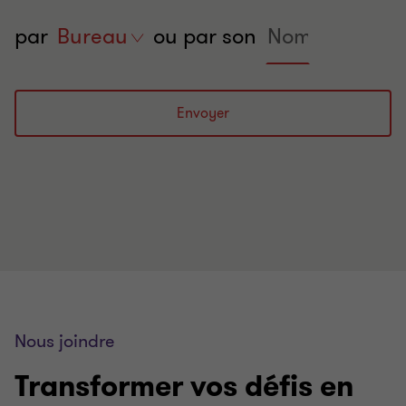
Name
par
Trouver
Bureau
ou par son
un
expert
par
Envoyer
ville
Nous joindre
Transformer vos défis en