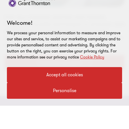
Que vous souhaitiez optimiser votre fiscalité,
Welcome!
intégrer de nouvelles technologies ou propulser votre
croissance, nous sommes là pour vous guider.
We process your personal information to measure and improve
Parlez-nous de votre réalité et découvrons comment
our sites and service, to assist our marketing campaigns and to
nous pouvons faire équipe.
provide personalised content and advertising. By clicking the
button on the right, you can exercise your privacy rights. For
more information see our privacy notice
Cookie Policy
Contactez nos experts
Accept all cookies
Personalise
À PROPOS
Qui sommes-nous
ACTUALITÉS