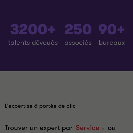
3200+
250
90+
talents dévoués
associés
bureaux
L’expertise à portée de clic
Trouver un expert par
service
Service
ou