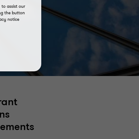
to assist our
ng the button
acy notice
rant
ns
nements