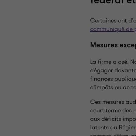
fédéral e
Certaines ont d'a
communiqué de 
Mesures excep
La firme a osé. 
dégager davantag
finances publiqu
d'impôts ou de t
Ces mesures auda
court terme des r
aux déficits imp
latents au Régime
sommes détenues 