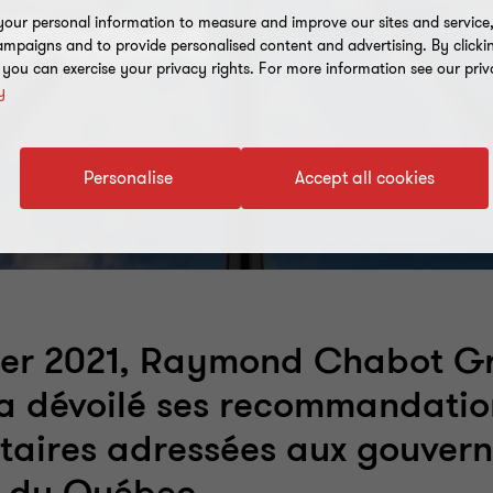
d'elles
our personal information to measure and improve our sites and service, 
mpaigns and to provide personalised content and advertising. By clicki
, you can exercise your privacy rights. For more information see our priv
y
Personalise
Accept all cookies
rier 2021, Raymond Chabot G
a dévoilé ses recommandatio
taires adressées aux gouver