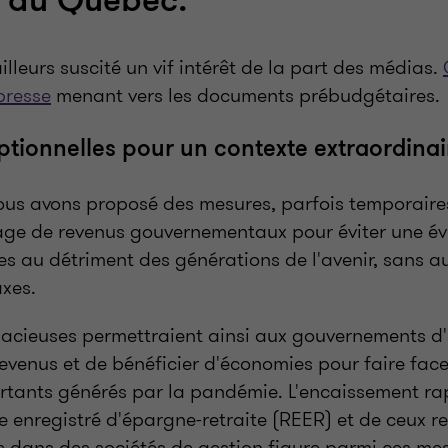
t du Québec.
illeurs suscité un vif intérêt de la part des médias.
presse
menant vers les documents prébudgétaires.
tionnelles pour un contexte extraordinai
Nous avons proposé des mesures, parfois temporaires
e de revenus gouvernementaux pour éviter une éve
es au détriment des générations de l'avenir, sans 
axes.
cieuses permettraient ainsi aux gouvernements d
evenus et de bénéficier d'économies pour faire face
ortants générés par la pandémie. L'encaissement ra
 enregistré d'épargne-retraite (REER) et de ceux re
dans des sociétés de gestion figure parmi ces me