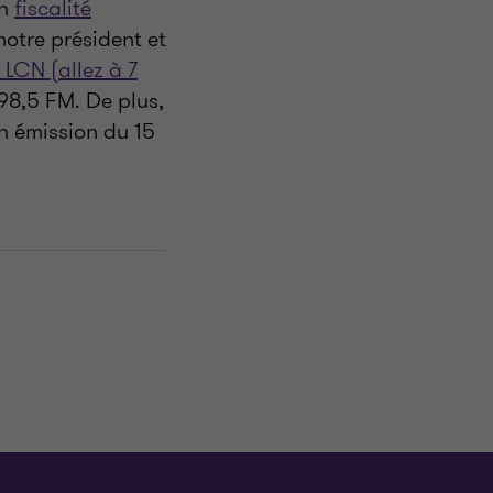
en
fiscalité
notre président et
 LCN (allez à 7
98,5 FM. De plus,
n émission du 15