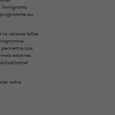
s immigrants
de programme au
 la relance telles
n programme
r permettre aux
nnels externes
ganisationnel
ncer notre