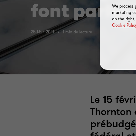
font parler 
We process y
marketing ca
on the right
Cookie Polic
25 févr. 2021
1 min de lecture
Le 15 fév
Thornton 
prébudgé