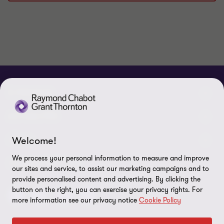
1
2
3
4
5
6
7
8
sur
sur
sur
sur
sur
sur
sur
sur
8
8
8
8
8
8
8
8
À PROPOS
Qui sommes-nous
ACTUALITÉS
Événements et webinaires
Welcome!
Nouvelles / communiqués
LÉGAL
Responsabilité sociale d’entreprise (RSE)
We process your personal information to measure and improve
Dans les médias
Notes légales
CONNECTEZ SUR
our sites and service, to assist our marketing campaigns and to
Services
provide personalised content and advertising. By clicking the
Réalisations
Politique de confidentialité
button on the right, you can exercise your privacy rights. For
Carrières
more information see our privacy notice
Cookie Policy
Politique sur l’utilisation des fichiers témoins
Gouvernance
Paramètres des témoins