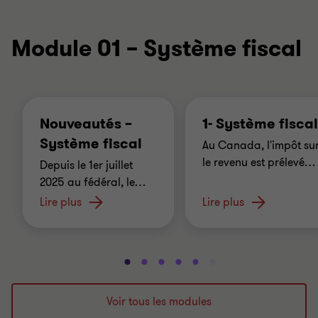
Module 01 – Système fiscal
Nouveautés –
1- Système fiscal
Système fiscal
Au Canada, l'impôt su
le revenu est prélevé
…
Depuis le 1er juillet
2025 au fédéral, le
…
Lire plus
Lire plus
Aller
Aller
Aller
Aller
Aller
Aller
Aller
Aller
à
à
à
à
à
à
à
à
la
la
la
la
la
la
la
la
Voir tous les modules
diapositive
diapositive
diapositive
diapositive
diapositive
diapositive
diapositive
diapositive