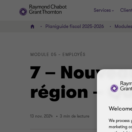
Services
Clien
Planiguide fiscal 2025-2026
Module
ACCUEIL
MODULE 05 – EMPLOYÉS
7 – Nouveau
région – Q
Welcome
13 nov. 2024
3 min de lecture
We process y
marketing ca