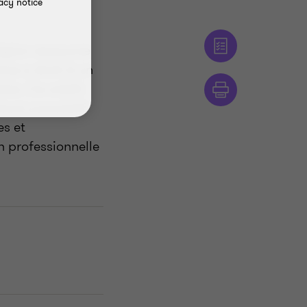
acy notice
gion ressource
ôme a droit à un
ble. Ce crédit
tant cumulatif
es et
n professionnelle