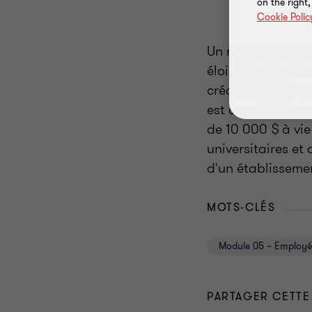
on the right
Cookie Polic
Un nouveau dipl
éloignée dans les
crédit d'impôt n
est assujetti à 
de 10 000 $ à vie
universitaires et
d'un établisseme
MOTS-CLÉS
Module 05 – Employé
PARTAGER CETTE