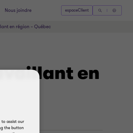
Nous joindre
espaceClient
llant en région – Québec
vaillant en
to assist our
ng the button