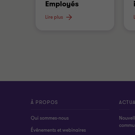
Employés
FÉDÉRAL
Lire plus
À PROPOS
ACTUA
Qui sommes-nous
Nouvell
commu
Événements et webinaires