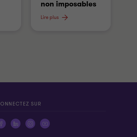
non imposables
l
t des
Une allocation raisonnable
Lire plus
Un
Lir
ui
…
calculée exclusivement en
…
dé
ONNECTEZ SUR