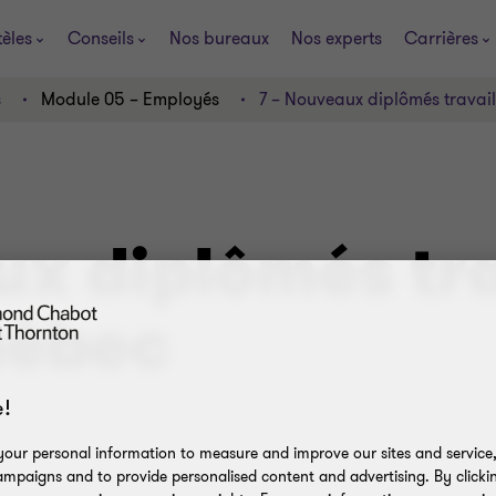
tèles
Conseils
Nos bureaux
Nos experts
Carrières
s
Module 05 – Employés
7 – Nouveaux diplômés travai
x diplômés tra
uébec
!
our personal information to measure and improve our sites and service, 
mpaigns and to provide personalised content and advertising. By clicki