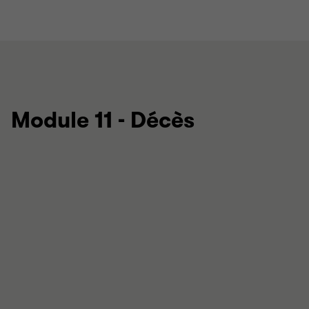
Module 11 - Décès
Nouveauté – Décès
Depuis 2025, les prestations d'allocation
canadienne pour enfants sont prolongées jusqu'à
six mois suivant le décès d'un enfant, et les
versements de