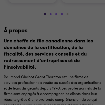
Aller
Aller
Aller
Aller
Aller
à
à
à
à
à
la
la
la
la
la
À propos
diapositive
diapositive
diapositive
diapositive
diapositive
1
2
3
4
5
Une cheffe de file canadienne dans les
sur
sur
sur
sur
sur
domaines de la certification, de la
5
5
5
5
5
fiscalité, des services-conseils et du
redressement d’entreprises et de
l’insolvabilité.
Raymond Chabot Grant Thornton est une firme de
services professionnels vouée au succès des organisations
et de leurs dirigeants depuis 1948. Les professionnels de la
firme sont engagés à accompagner les clients dans leur
réussite grâce à une profonde compréhension de ce qui