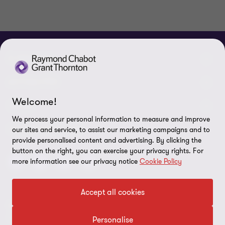
À PROPOS
Qui sommes-nous
ACTUALITÉS
Welcome!
Événements et webinaires
Nouvelles / communiqués
LÉGAL
We process your personal information to measure and improve
Responsabilité sociale d’entreprise (RSE)
Dans les médias
Notes légales
CONNECTEZ SUR
our sites and service, to assist our marketing campaigns and to
provide personalised content and advertising. By clicking the
Services
Réalisations
Politique de confidentialité
button on the right, you can exercise your privacy rights. For
more information see our privacy notice
Cookie Policy
Carrières
Politique sur l’utilisation des fichiers témoins
Gouvernance
Paramètres des témoins
Accept all cookies
Diversité, équité et inclusion
© 2026 Raymond Chabot Grant Thornton. S.E.N.C.R.L. et ses
Protection des données
sociétés affiliées - Tous droits réservés.
Personalise
Notre réseau