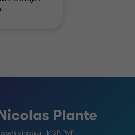
s.
Nicolas Plante
ssocié directeur - MGP, PMP