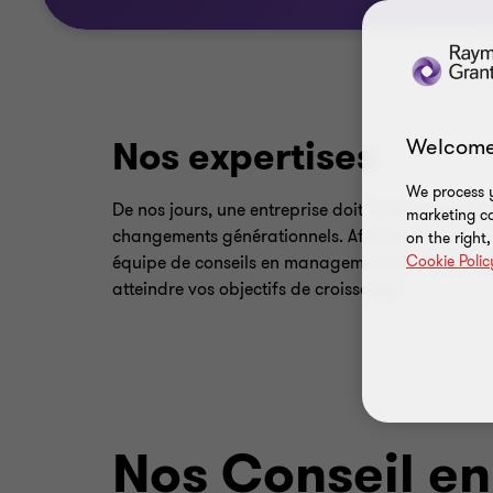
Nos expertises
Welcome
We process y
De nos jours, une entreprise doit faire preuve de 
marketing ca
changements générationnels. Affinez votre visio
on the right
équipe de conseils en management travaille en sy
Cookie Polic
atteindre vos objectifs de croissance.
Nos Conseil e