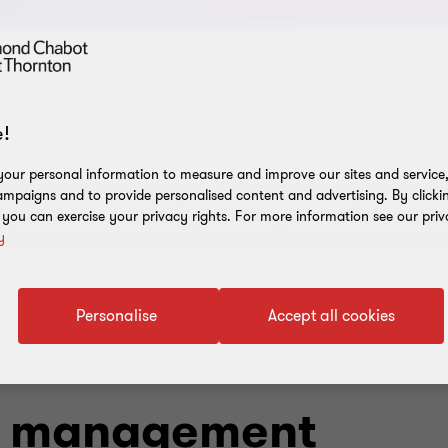
!
our personal information to measure and improve our sites and service, 
flexibilité afin de s'adapter à la mondialisation, à l'évolution 
mpaigns and to provide personalised content and advertising. By clicki
n d'affaires avec une stratégie innovante et adaptée à votre e
, you can exercise your privacy rights. For more information see our priv
nergie avec vous pour recruter les meilleurs talents, optimiser
y
Personalise
Accept all cookies
n management