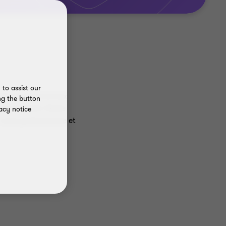
to assist our
technologique et aux
ng the button
nvironnement. Notre
acy notice
 votre performance et