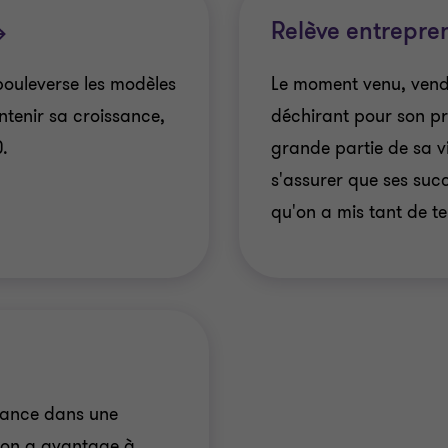
Relève entrepre
bouleverse les modèles
Le moment venu, vendr
aintenir sa croissance,
déchirant pour son pro
0.
grande partie de sa vi
s'assurer que ses suc
qu'on a mis tant de te
rmance dans une
tion a avantage à