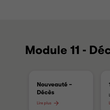
Module 11 - Dé
Nouveauté –
Décès
Depuis 2025, les
Lire plus
prestations d'allocation
…