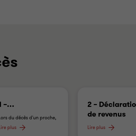
cès
1 –
…
2 – Déclarati
de revenus
Lors du décès d'un proche,
la famille et le
…
Lire plus
Le représentant légal 
Lire plus
l'obligation de produi