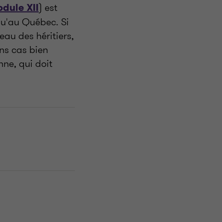
) est
dule XII
qu'au Québec. Si
veau des héritiers,
ins cas bien
nne, qui doit