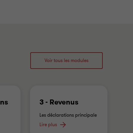
Voir tous les modules
ons
3 - Revenus
4
e
Les déclarations principale
et distinctes d'une
…
a
Lire plus
En 
Lir
re
…
rép