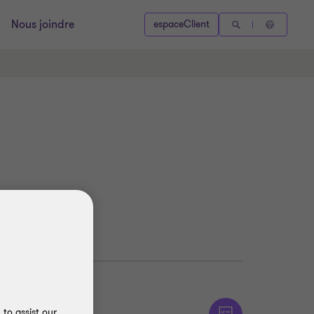
Nous joindre
espaceClient
to assist our