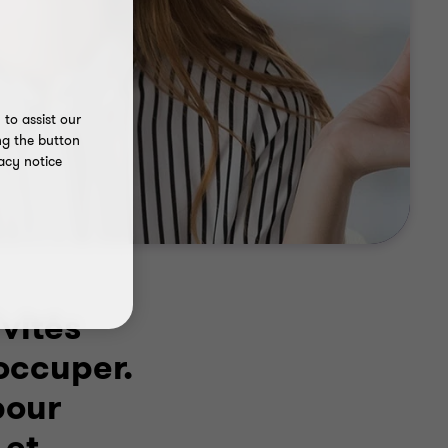
to assist our
ng the button
acy notice
ivités
éoccuper.
pour