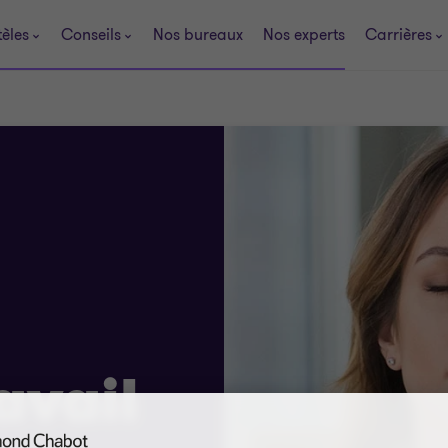
tèles
Conseils
Nos bureaux
Nos experts
Carrières
avail