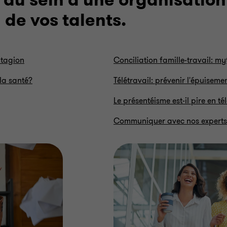
e au sein d'une organisation
 de vos talents.
ntagion
Conciliation famille-travail: m
la santé?
Télétravail: prévenir l'épuiseme
Le présentéisme est-il pire en té
Communiquer avec nos experts