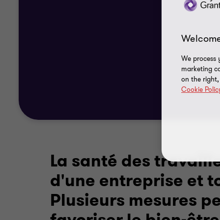
Welcome
We process y
marketing ca
on the right
Cookie Polic
La santé des travaill
d'une entreprise et 
Plusieurs mesures pe