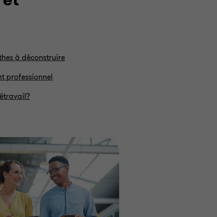
 et
ythes à déconstruire
nt professionnel
létravail?