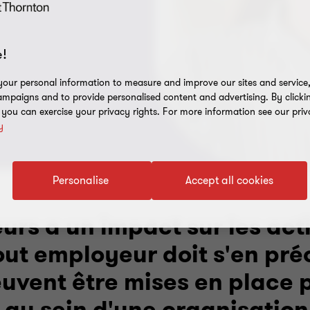
!
our personal information to measure and improve our sites and service, 
mpaigns and to provide personalised content and advertising. By clicki
, you can exercise your privacy rights. For more information see our priv
y
Personalise
Accept all cookies
eurs a un impact sur les act
tout employeur doit s'en pr
uvent être mises en place 