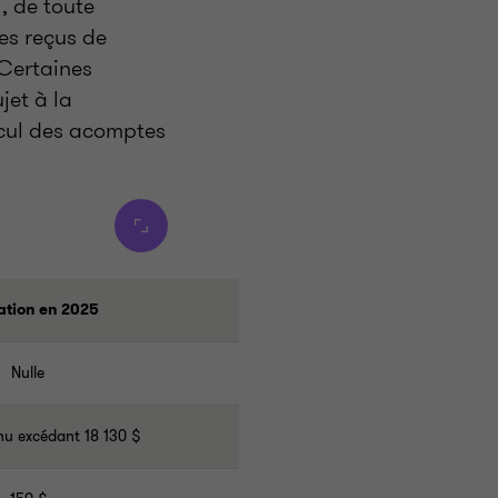
i, de toute
es reçus de
 Certaines
jet à la
lcul des acomptes
ation en 2025
Nulle
nu excédant 18 130 $