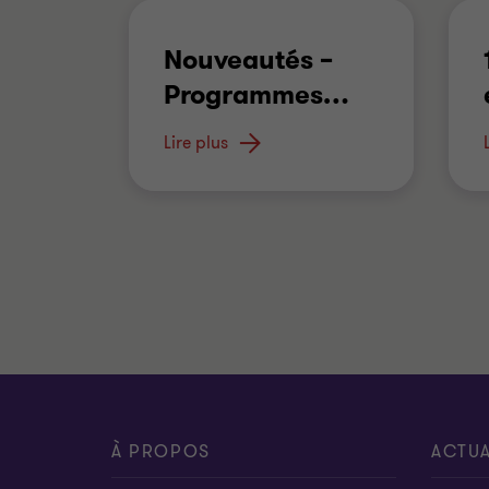
Nouveautés –
Programmes
…
1 Consulter la page
Lire plus
Élimination de la
…
À PROPOS
ACTUA