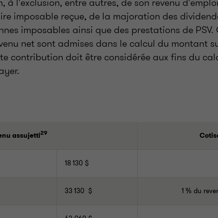
n, à l'exclusion, entre autres, de son revenu d'emplo
ire imposable reçue, de la majoration des dividend
nnes imposables ainsi que des prestations de PSV.
venu net sont admises dans le calcul du montant su
te contribution doit être considérée aux fins du ca
ayer.
29
nu assujetti
Cotis
18 130 $
33 130 $
1 % du reve