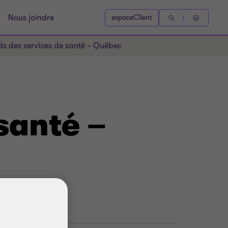
Nous joindre
espaceClient
ds des services de santé – Québec
santé –