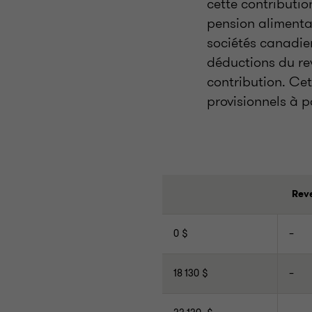
cette contributio
pension alimenta
sociétés canadie
déductions du re
contribution. Cet
provisionnels à p
Reve
0 $
–
18 130 $
–