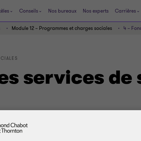
tèles
Conseils
Nos bureaux
Nos experts
Carrières
s
Module 12 – Programmes et charges sociales
4 – Fon
CIALES
es services de 