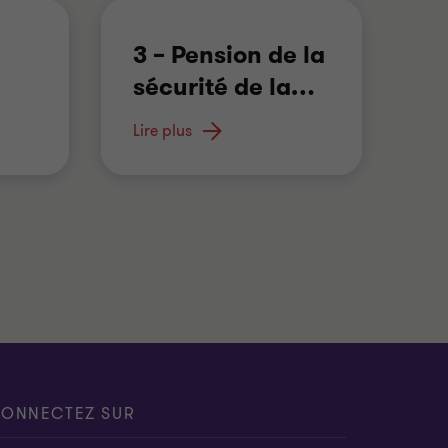
3 – Pension de la
5
sécurité de la
…
s
Les montants mensuels
Lire plus
Tou
Lir
maximums de PSV versés
…
les
ONNECTEZ SUR