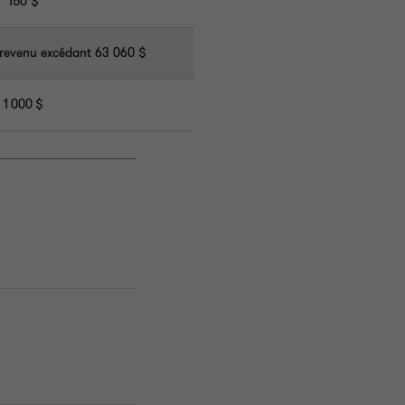
150 $
 revenu excédant 63 060 $
1 000 $