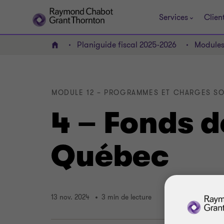
Services
Clien
Planiguide fiscal 2025-2026
Module
ACCUEIL
MODULE 12 – PROGRAMMES ET CHARGES SO
4 – Fonds d
Québec
13 nov. 2024
3 min de lecture