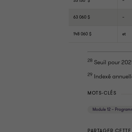
33 130 $
–
63 060 $
–
148 060 $
et
28
Seuil pour 202
29
Indexé annuell
MOTS-CLÉS
Module 12 – Programm
PARTAGER CETTE